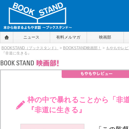
BOOKSTAND（ブックスタンド）
ニュース
有料メルマガ
映画部
～本から始まるよもやま話～
BOOKSTAND（ブ
BOOKSTAND（ブックスタンド）
>
BOOKSTAND映画部！
>
もやもやレビ
ックスタンド）
『非道に生きる』
枠の中で暴れることから「非
『非道に生きる』