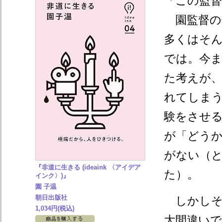
「この監
園監督の
多くはそ
では。今
た考えが
れてしま
験をさせ
が「どう
がない（
『非道に生きる (ideaink 〈アイデア
た）。
インク〉)』
園 子温
朝日出版社
しかしそ
1,034円(税込)
大間違い