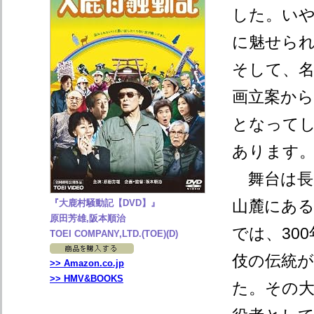
した。い
に魅せら
そして、名
画立案か
となって
あります
舞台は長
山麓にあ
『大鹿村騒動記【DVD】』
原田芳雄,阪本順治
では、30
TOEI COMPANY,LTD.(TOE)(D)
伎の伝統
>> Amazon.co.jp
>> HMV&BOOKS
た。その大