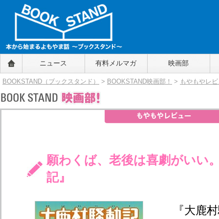
BOOKSTAND（ブックスタンド）
ニュース
有料メルマガ
映画部
～本から始まるよもやま話～
BOOKSTAND（ブ
BOOKSTAND（ブックスタンド）
>
BOOKSTAND映画部！
>
もやもやレビ
ックスタンド）
願わくば、老後は喜劇がいい
記』
『大鹿村