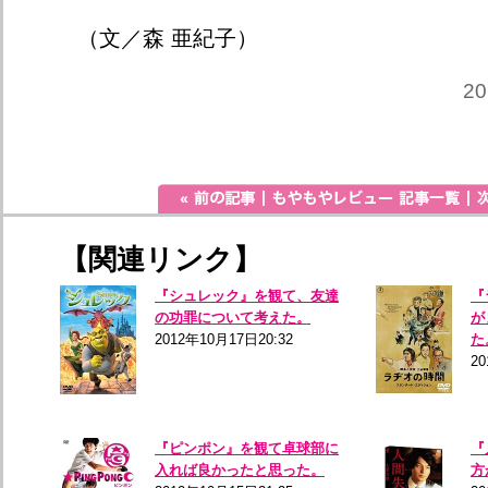
（文／森 亜紀子）
2
【関連リンク】
『シュレック』を観て、友達
『
の功罪について考えた。
が
2012年10月17日20:32
た
20
『ピンポン』を観て卓球部に
『
入れば良かったと思った。
方