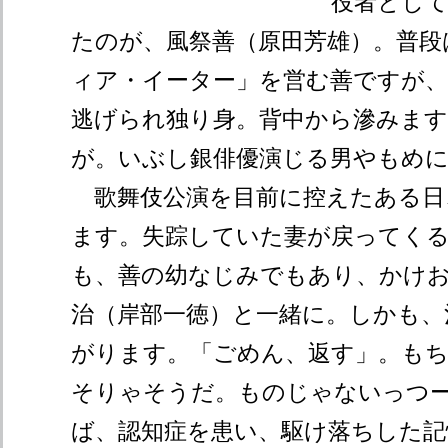
役者とし
たのが、風祭善（原田芳雄）。普段
ィア・イーター」を営む善ですが、
逃げられ独り身。背中から滲みま
が。いぶし銀俳優演じる男やもめ
歌舞伎公演を目前に控えたある日
ます。失踪していた妻が戻ってく
も、善の幼なじみでもあり、かけ
治（岸部一徳）と一緒に。しかも、
がります。「ごめん、返す」。も
そりゃそうだ。ものじゃないっつ
ば、認知症を患い、駆け落ちした