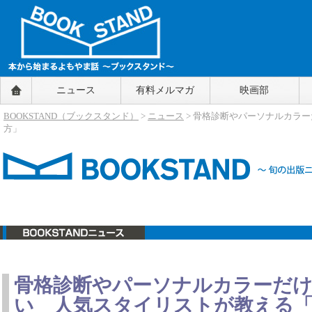
BOOKSTAND（ブックスタンド）
ニュース
有料メルマガ
映画部
～本から始まるよもやま話～
BOOKSTAND（ブ
BOOKSTAND（ブックスタンド）
>
ニュース
> 骨格診断やパーソナルカラ
ックスタンド）
方」
ニュース
骨格診断やパーソナルカラーだ
い 人気スタイリストが教える