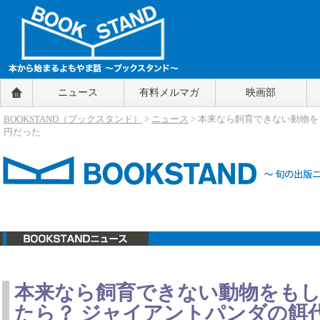
BOOKSTAND（ブックスタンド）
ニュース
有料メルマガ
映画部
～本から始まるよもやま話～
BOOKSTAND（ブ
BOOKSTAND（ブックスタンド）
>
ニュース
> 本来なら飼育できない動物を
ックスタンド）
円だった
ニュース
本来なら飼育できない動物をも
たら？ ジャイアントパンダの餌代