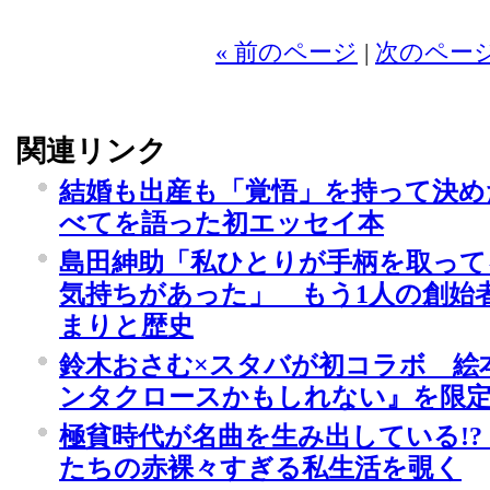
« 前のページ
|
次のページ
関連リンク
結婚も出産も「覚悟」を持って決めた
べてを語った初エッセイ本
島田紳助「私ひとりが手柄を取って
気持ちがあった」 もう1人の創始者
まりと歴史
鈴木おさむ×スタバが初コラボ 絵
ンタクロースかもしれない』を限定
極貧時代が名曲を生み出している!
たちの赤裸々すぎる私生活を覗く