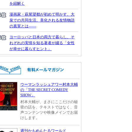
を紐解く
漫画家・萩尾望都が初めて明かす、大
泉での共同生活。美化される友情物語
の真実とは――
ヨーロッパと日本の両方で暮らし、そ
れぞれの実情を知る著者が綴る「女性
が幸せに暮らすヒント」
ウーマンラッシュアワー村本大輔
の「THE SECRET COMEDY
SHOW」
村本大輔が、まさにここだけの秘
密の話を、テキストではなく、音
声コンテンツや映像メインでお届
けします。
週刊かもめんたるワールド