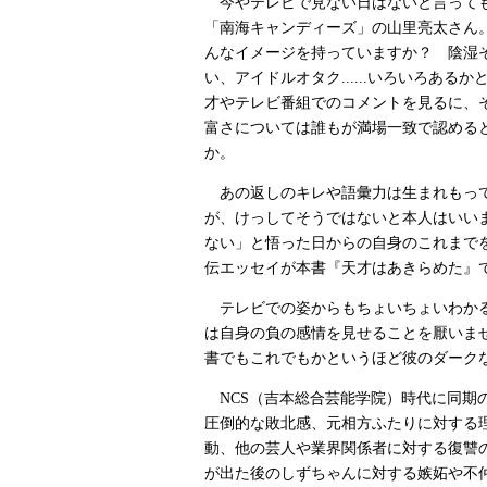
今やテレビで見ない日はないと言って
「南海キャンディーズ」の山里亮太さん
んなイメージを持っていますか？ 陰湿
い、アイドルオタク......いろいろある
才やテレビ番組でのコメントを見るに、
富さについては誰もが満場一致で認める
か。
あの返しのキレや語彙力は生まれもっ
が、けっしてそうではないと本人はいい
ない」と悟った日からの自身のこれまで
伝エッセイが本書『天才はあきらめた』
テレビでの姿からもちょいちょいわか
は自身の負の感情を見せることを厭いま
書でもこれでもかというほど彼のダーク
NCS（吉本総合芸能学院）時代に同期
圧倒的な敗北感、元相方ふたりに対する
動、他の芸人や業界関係者に対する復讐
が出た後のしずちゃんに対する嫉妬や不仲.