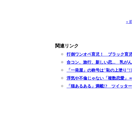
«
関連リンク
打倒ワンオペ育児！ ブラック育
合コン、旅行、新しい恋... 乳が
「一発屋」の称号は"恥の上塗り"!
浮気や不倫じゃない「複数恋愛」
「猫あるある」満載!? ツイッタ