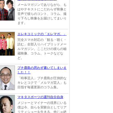
メールマガジンでありながら、も
はやテキストにこだわらず映像と
音声で彼らのコント、コラム、撮
り下ろし映像をお届けしてまいり
ます。
エレキコミックの「エレマガ。」
完全スマホ対応の「観る・聴く・
読む」全部入りハイブリッドメー
ルマガジン。ここだけの彼らの秘
蔵映像、コラム、トークなどな
ど。
プチ鹿島の思わず書いてしまいま
した！！
「時事芸人」プチ鹿島が圧倒的な
キレとコクで「メルマガ芸人」も
目指す毎週更新のコラム集。
マキタスポーツの週刊自分自身
メジャーとマイナーの境界にいる
僕は今、自らを実験台としてリア
リティショーを生きる。他じゃ絶