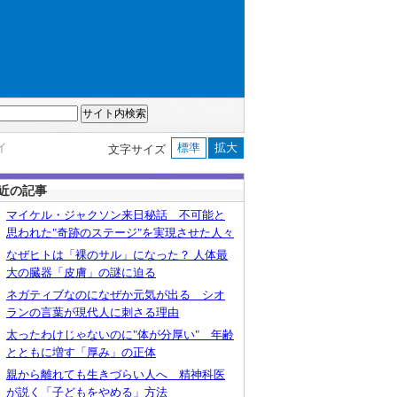
イ
標準
拡大
文字サイズ
近の記事
マイケル・ジャクソン来日秘話 不可能と
思われた"奇跡のステージ"を実現させた人々
なぜヒトは「裸のサル」になった？ 人体最
大の臓器「皮膚」の謎に迫る
ネガティブなのになぜか元気が出る シオ
ランの言葉が現代人に刺さる理由
太ったわけじゃないのに"体が分厚い" 年齢
とともに増す「厚み」の正体
親から離れても生きづらい人へ 精神科医
が説く「子どもをやめる」方法