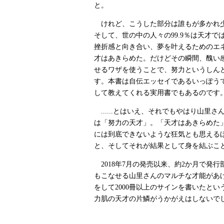
と。
けれど、こうした部分は誰もが多かれ少
そして、世の中の人々の99.9％は天才
挫折感と向き合い、夢を叶えるためのエ
才はあきらめた。だけどその瞬間、醜い
せるワザを使うことで、努力というしん
す。本書は自伝エッセイであるいっぽう
して教えてくれる実用書でもあるのです
......とはいえ、それでもやはり山
は「努力の天才」。「天才はあきらめた
には到底できないような狂気とも思える
と、そしてそれが結果として身を結ぶこ
2018年7月の発売以来、約2か月で発
もこなせる山里さんのマルチな才能があ
をして2000冊以上のサインを書いたと
力肌の天才の片鱗がうかがえはしないで