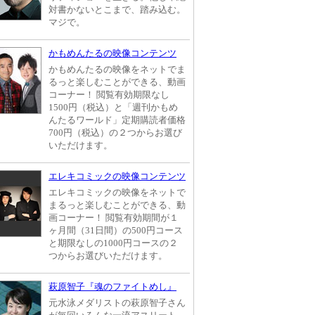
対書かないとこまで、踏み込む。
マジで。
かもめんたるの映像コンテンツ
かもめんたるの映像をネットでま
るっと楽しむことができる、動画
コーナー！ 閲覧有効期限なし
1500円（税込）と「週刊かもめ
んたるワールド」定期購読者価格
700円（税込）の２つからお選び
いただけます。
エレキコミックの映像コンテンツ
エレキコミックの映像をネットで
まるっと楽しむことができる、動
画コーナー！ 閲覧有効期間が１
ヶ月間（31日間）の500円コース
と期限なしの1000円コースの２
つからお選びいただけます。
萩原智子『魂のファイトめし』
元水泳メダリストの萩原智子さん