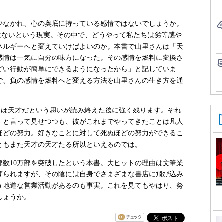
なかれ、心の奥底に持っている感情ではないでしょうか。
ではないという現実。その中で、どうやって私たちは劣等感や
ネルギーへと変えていけばよいのか。本書で山里さんは「天
感情は一気に自分の味方になった。その感情を燃料に変換さ
どい行動が簡単にできるようになったから」と記していま
で、負の感情を燃料へと変える方法を山里さんの生き方を通
。
里さんは天才だという思いが読み終えた後に強く残ります。それ
」と言って見せつつも、彼がこれまでやってきたことは凡人
ほどの努力。好きなことに対して死ぬほどの努力ができるこ
ともまた天才の天才たる所以といえるのでは。
行部数10万部を突破したという本書。大ヒットの理由は文筆業
げられますが、その陰には自身でさまざまな書店に飛び込み
いう地道な営業活動があるのも事実。これを見てもやはり、努
しょうか。