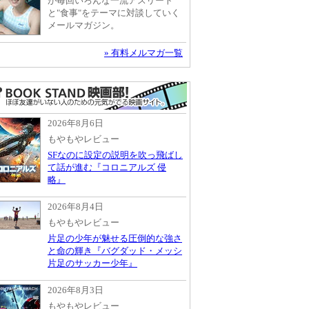
が毎回いろんな一流アスリート
と"食事"をテーマに対談していく
メールマガジン。
» 有料メルマガ一覧
2026年8月6日
もやもやレビュー
SFなのに設定の説明を吹っ飛ばし
て話が進む『コロニアルズ 侵
略』
2026年8月4日
もやもやレビュー
片足の少年が魅せる圧倒的な強さ
と命の輝き『バグダッド・メッシ
片足のサッカー少年』
2026年8月3日
もやもやレビュー