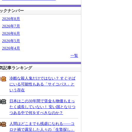
ックナンバー
2026年8月
2026年7月
2026年6月
2026年5月
2026年4月
一覧
気記事ランキング
冷酷な殺人鬼だけではない？ すぐそば
にいる可能性もある「サイコパス」と
いう存在
日本はこの30年間で賃金も物価もまっ
たく成長していない！ 安い国となりつ
つある中で何をすべきなのか？
人間はどこまでも残虐になれる――コ
ロナ禍で露呈した人々の「生贄探し」