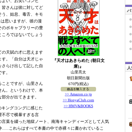
もよい、お笑いコンビ
。皆さんは彼に対してど
バ
そう、姑息、毒舌、キモ
かとは思いますが、彼の漫
そのボキャブラリーの豊
ところではないでしょう
ての天賦の才に思えます
ます。「自分は天才じゃ
『天才はあきらめた (朝日文
をさらけ出して記した自
庫)』
人
山里亮太
です。
朝日新聞出版
ることですが、山里さん
670円(税込)
せん。というわけで、本
>> Amazon.co.jp
な部分が出てきます。
>> HonyaClub.com
>> HMV&BOOKS
のキングコングに感じた
理不尽で横暴すぎる言
の言葉を綴った地獄ノート、南海キャンディーズとして人気
.....これらはすべて本書の中で赤裸々に書かれているこ