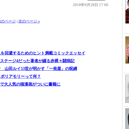
2018年9月28日 17:00
 前のページ
|
次のページ »
児を回避するためのヒント満載コミックエッセイ
んステージ4だった著者が綴る赤裸々闘病記
? 山田ルイ53世が明かす「一発屋」の呪縛
＝ポリアモリーって何？
ーで大人気の猫漫画がついに書籍に