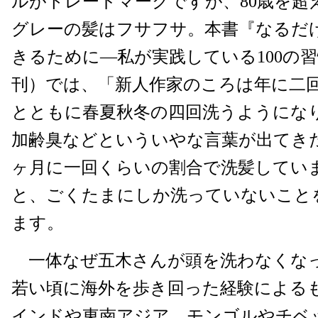
ルがトレードマークですが、80歳を超
グレーの髪はフサフサ。本書『なるだ
きるために―私が実践している100の
刊）では、「新人作家のころは年に二
とともに春夏秋冬の四回洗うようにな
加齢臭などといういやな言葉が出てき
ヶ月に一回くらいの割合で洗髪していま
と、ごくたまにしか洗っていないこと
ます。
一体なぜ五木さんが頭を洗わなくな
若い頃に海外を歩き回った経験による
インドや東南アジア、モンゴルやチベ