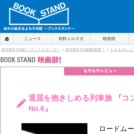
BOOKSTAND（ブックスタンド）
ニュース
有料メルマガ
映画部
～本から始まるよもやま話～
BOOKSTAND（ブ
BOOKSTAND（ブックスタンド）
>
BOOKSTAND映画部！
>
もやもやレビ
ックスタンド）
退屈を抱きしめる列車旅 『コ
No.6』
ロードム