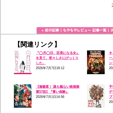
【関連リンク】
『◯月◯日、区長になる女』
キ
を見て、初々しさにびっくり
一
した。
ン
2026年7月7日18:12
2
【無観客！ 誰も観ない映画祭
予
第57回】『青い体験』
デ
2026年7月1日14:56
ブ
20