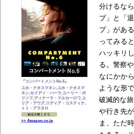
分けるな
プ」と「
プ」があ
ってみる
ハッキリ
る。警察や
なにかか
『コンパートメントNo.6』
ような形
ユホ・クオスマネン,ユホ・クオスマ
ネン,セイディ・ハーラ,ユーリー・ボ
リソフ,ディナーラ・ドルカーロワ,ユ
破滅的な
リア・アウグ,リディア・コスティナ,
トミ・アラタロ
や行き先
>> Amazon.co.jp
ま、ただ