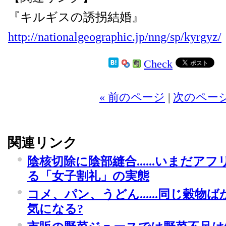
『キルギスの誘拐結婚』
http://nationalgeographic.jp/nng/sp/kyrgyz/
Check
2
« 前のページ
|
次のページ
関連リンク
陰核切除に陰部縫合......いまだア
る「女子割礼」の実態
コメ、パン、うどん......同じ穀
気になる?