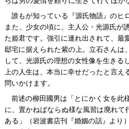
らは男の愛情を頼りに生きて行くほか
誰もが知っている『源氏物語』のヒ
また、少女の頃に、主人公・光源氏が
た姫君です。強引に連れ出されて、最
邸宅に据えられた紫の上。立石さんは
して、光源氏の理想の女性像を生きる
上の人生は、本当に幸せだったと言え
問いかけます。
前述の柳田國男は「とにかく女を此
に、置かねばならぬ様な風習は廃れて
ある」（岩波書店刊『婚姻の話』より