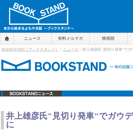
BOOKSTAND（ブックスタンド）
ニュース
有料メルマガ
映画部
～本から始まるよもやま話～
BOOKSTAND（ブ
BOOKSTAND（ブックスタンド）
>
ニュース
> 井上雄彦氏"見切り発車"で
ックスタンド）
ニュース
井上雄彦氏"見切り発車"でガウ
に