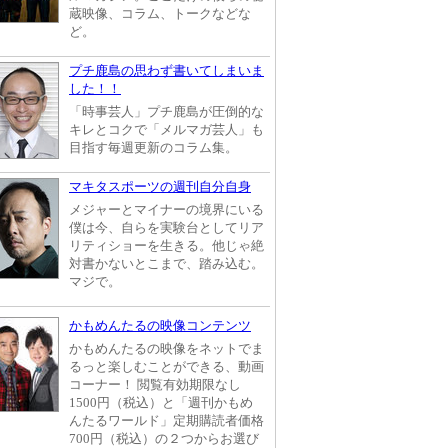
蔵映像、コラム、トークなどな
ど。
プチ鹿島の思わず書いてしまいま
した！！
「時事芸人」プチ鹿島が圧倒的な
キレとコクで「メルマガ芸人」も
目指す毎週更新のコラム集。
マキタスポーツの週刊自分自身
メジャーとマイナーの境界にいる
僕は今、自らを実験台としてリア
リティショーを生きる。他じゃ絶
対書かないとこまで、踏み込む。
マジで。
かもめんたるの映像コンテンツ
かもめんたるの映像をネットでま
るっと楽しむことができる、動画
コーナー！ 閲覧有効期限なし
1500円（税込）と「週刊かもめ
んたるワールド」定期購読者価格
700円（税込）の２つからお選び