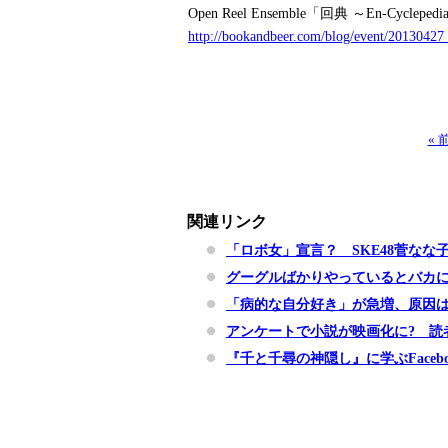
Open Reel Ensemble「回典 ～En-Cy
http://bookandbeer.com/blog/event/20130427
«
関連リンク
「ロボ女」宣言？ SKE48菅なな
グーグルばかりやっているとバカ
「病的な自分好き」が急増、原因は
アンケートで小説が映画化に? 読
『千と千尋の神隠し』に学ぶFaceb