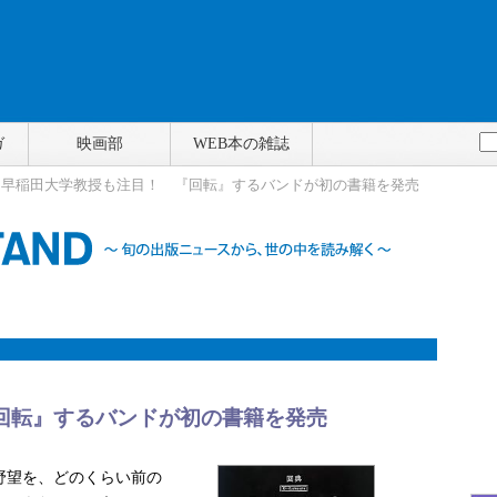
ガ
映画部
WEB本の雑誌
> 早稲田大学教授も注目！ 『回転』するバンドが初の書籍を発売
回転』するバンドが初の書籍を発売
野望を、どのくらい前の