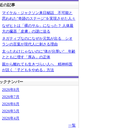
近の記事
マイケル・ジャクソン来日秘話 不可能と
思われた"奇跡のステージ"を実現させた人々
なぜヒトは「裸のサル」になった？ 人体最
大の臓器「皮膚」の謎に迫る
ネガティブなのになぜか元気が出る シオ
ランの言葉が現代人に刺さる理由
太ったわけじゃないのに"体が分厚い" 年齢
とともに増す「厚み」の正体
親から離れても生きづらい人へ 精神科医
が説く「子どもをやめる」方法
ックナンバー
2026年8月
2026年7月
2026年6月
2026年5月
2026年4月
一覧