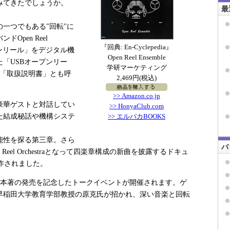
みてきたでしょうか。
最
一つでもある"回転"に
pen Reel
『回典: En-Cyclepedia』
プンリール」をデジタル機
Open Reel Ensemble
「USBオープンリー
学研マーケティング
の「取扱説明書」とも呼
2,469円(税込)
>> Amazon.co.jp
豪華ゲストと対話してい
>> HonyaClub.com
た結成秘話や機構システ
>> エルパカBOOKS
能性を探る第三章。さら
バ
Open Reel Orchestraとなって四楽章構成の新曲を披露するドキュ
作されました。
、本著の発売を記念したトークイベントが開催されます。ゲ
早稲田大学教育学部教授の原克氏が招かれ、深い音楽と回転