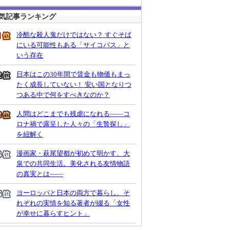
気記事ランキング
冷酷な殺人鬼だけではない？ すぐそば
にいる可能性もある「サイコパス」と
いう存在
日本はこの30年間で賃金も物価もまっ
たく成長していない！ 安い国となりつ
つある中で何をすべきなのか？
人間はどこまでも残虐になれる――コ
ロナ禍で露呈した人々の「生贄探し」
を紐解く
漫画家・萩尾望都が初めて明かす、大
泉での共同生活。美化される友情物語
の真実とは――
ヨーロッパと日本の両方で暮らし、そ
れぞれの実情を知る著者が綴る「女性
が幸せに暮らすヒント」