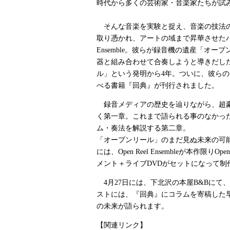
時代から多くの芸術家・音楽家たちが試
そんな音楽を実験と捉え、音楽の技法の
取り憑かれ、アートの域まで昇華させたバンドO
Ensemble。彼らが録音機の遺産「オー
器と組み合わせて合奏しようと導きだした
ル」という発明から4年。ついに、彼ら
べる書籍『回典』が刊行されました。
録音メディアの歴史を辿りながら、超
く第一章。これまで語られる事のなかっ
ム・奏法を解説する第二章。
「オープンリール」のまだ見ぬ未来の可
には、Open Reel Ensembleが本作限り
メント＋ライブDVDがセットになって制
4月27日には、下北沢の本屋B&Bにて
ストには、『回典』にコラムを寄稿した
の未来が語られます。
【関連リンク】