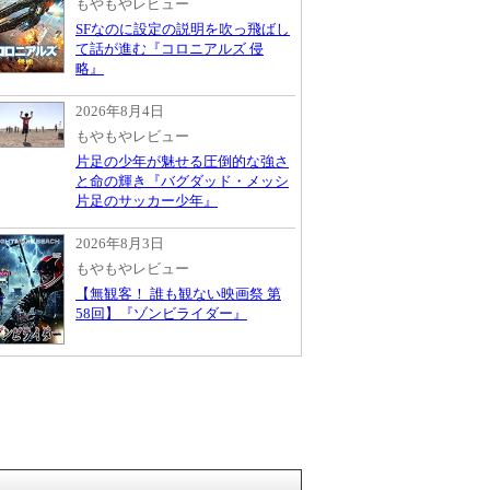
もやもやレビュー
SFなのに設定の説明を吹っ飛ばし
て話が進む『コロニアルズ 侵
略』
2026年8月4日
もやもやレビュー
片足の少年が魅せる圧倒的な強さ
と命の輝き『バグダッド・メッシ
片足のサッカー少年』
2026年8月3日
もやもやレビュー
【無観客！ 誰も観ない映画祭 第
58回】『ゾンビライダー』