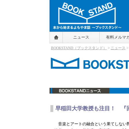
BOOKSTAND（ブックスタンド）
ニュース
有料メルマ
～本から始まるよもやま話～
BOOKSTAND（ブ
BOOKSTAND（ブックスタンド）
>
ニュース
ックスタンド）
ニュース
早稲田大学教授も注目！ 『
音楽とアートの融合という果てしない