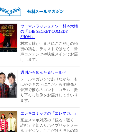
ウーマンラッシュアワー村本大輔
の「THE SECRET COMEDY
SHOW」
村本大輔が、まさにここだけの秘
密の話を、テキストではなく、音
声コンテンツや映像メインでお届
けします。
週刊かもめんたるワールド
メールマガジンでありながら、も
はやテキストにこだわらず映像と
音声で彼らのコント、コラム、撮
り下ろし映像をお届けしてまいり
ます。
エレキコミックの「エレマガ。」
完全スマホ対応の「観る・聴く・
読む」全部入りハイブリッドメー
ルマガジン。ここだけの彼らの秘