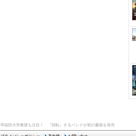
> 早稲田大学教授も注目！ 『回転』するバンドが初の書籍を発売