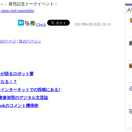
clepedia～」発売記念トークイベント：
人
_open-reel-ensemble/
Check
2013年4月26日 19:15
 前のページ
|
次のページ »
子が語るロボット愛
になる！？
インターネットでの投稿にある?
者参加型のデジタル文芸誌
ookのコメント獲得術