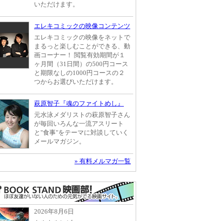
いただけます。
エレキコミックの映像コンテンツ
エレキコミックの映像をネットで
まるっと楽しむことができる、動
画コーナー！ 閲覧有効期間が１
ヶ月間（31日間）の500円コース
と期限なしの1000円コースの２
つからお選びいただけます。
萩原智子『魂のファイトめし』
元水泳メダリストの萩原智子さん
が毎回いろんな一流アスリート
と"食事"をテーマに対談していく
メールマガジン。
» 有料メルマガ一覧
2026年8月6日