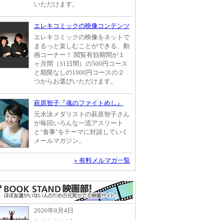
いただけます。
エレキコミックの映像コンテンツ
エレキコミックの映像をネットで
まるっと楽しむことができる、動
画コーナー！ 閲覧有効期間が１
ヶ月間（31日間）の500円コース
と期限なしの1000円コースの２
つからお選びいただけます。
萩原智子『魂のファイトめし』
元水泳メダリストの萩原智子さん
が毎回いろんな一流アスリート
と"食事"をテーマに対談していく
メールマガジン。
» 有料メルマガ一覧
2026年8月4日