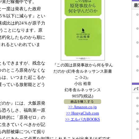
が未だ稼働中です。
最
』と一度は発表した政府
15％以下に減らす』とい
成比は約24％が原子力
いうことになります。原
老朽化したものから順に
されるといわれていま
ともできますが、残念な
『この国は原発事故から何を学ん
今のところ原発がなくな
だのか (幻冬舎ルネッサンス新書
ちは、いつまた起こるか
こ-3-2)』
小出 裕章
覆っている放射能とどう
バ
幻冬舎ルネッサンス
905円(税込)
だのか』には、大飯原発
>> Amazon.co.jp
る恐ろしさ、福島第一原
>> HonyaClub.com
最終的に「原発ゼロ」の
>> エルパカBOOKS
に生きていくべきかが記
る内部被爆について掘り
いくにあたって必要な知識にふれることが出来るはずです。