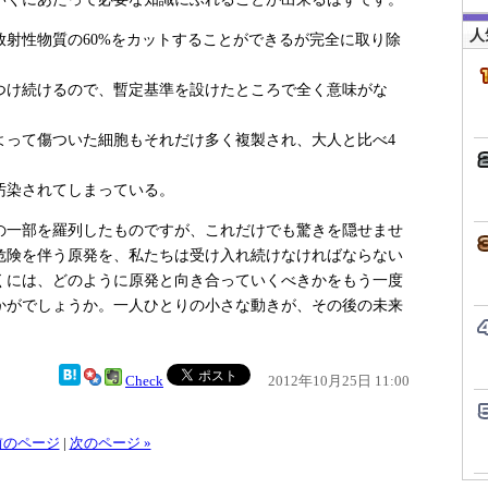
人
射性物質の60%をカットすることができるが完全に取り除
つけ続けるので、暫定基準を設けたところで全く意味がな
よって傷ついた細胞もそれだけ多く複製され、大人と比べ4
汚染されてしまっている。
一部を羅列したものですが、これだけでも驚きを隠せませ
危険を伴う原発を、私たちは受け入れ続けなければならない
くには、どのように原発と向き合っていくべきかをもう一度
かがでしょうか。一人ひとりの小さな動きが、その後の未来
Check
2012年10月25日 11:00
 前のページ
|
次のページ »