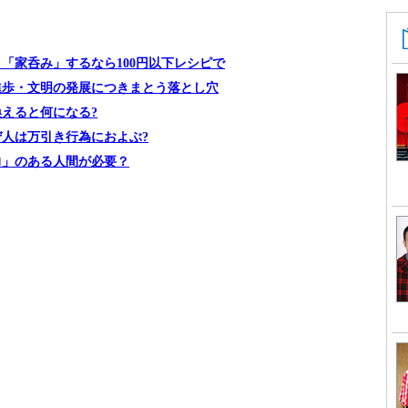
「家呑み」するなら100円以下レシピで
進歩・文明の発展につきまとう落とし穴
えると何になる?
ぜ人は万引き行為におよぶ?
力」のある人間が必要？