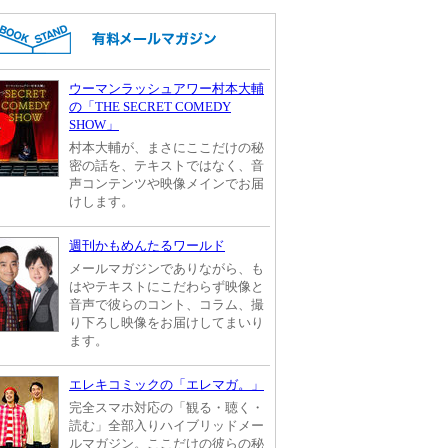
ウーマンラッシュアワー村本大輔
の「THE SECRET COMEDY
SHOW」
村本大輔が、まさにここだけの秘
密の話を、テキストではなく、音
声コンテンツや映像メインでお届
けします。
週刊かもめんたるワールド
メールマガジンでありながら、も
はやテキストにこだわらず映像と
音声で彼らのコント、コラム、撮
り下ろし映像をお届けしてまいり
ます。
エレキコミックの「エレマガ。」
完全スマホ対応の「観る・聴く・
読む」全部入りハイブリッドメー
ルマガジン。ここだけの彼らの秘