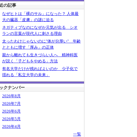
近の記事
なぜヒトは「裸のサル」になった？ 人体最
大の臓器「皮膚」の謎に迫る
ネガティブなのになぜか元気が出る シオ
ランの言葉が現代人に刺さる理由
太ったわけじゃないのに"体が分厚い" 年齢
とともに増す「厚み」の正体
親から離れても生きづらい人へ 精神科医
が説く「子どもをやめる」方法
有名大学だけが残ればよいのか 少子化で
揺れる「私立大学の未来」
ックナンバー
2026年8月
2026年7月
2026年6月
2026年5月
2026年4月
一覧