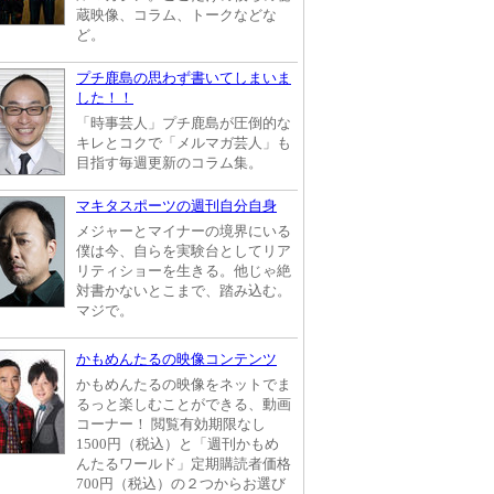
蔵映像、コラム、トークなどな
ど。
プチ鹿島の思わず書いてしまいま
した！！
「時事芸人」プチ鹿島が圧倒的な
キレとコクで「メルマガ芸人」も
目指す毎週更新のコラム集。
マキタスポーツの週刊自分自身
メジャーとマイナーの境界にいる
僕は今、自らを実験台としてリア
リティショーを生きる。他じゃ絶
対書かないとこまで、踏み込む。
マジで。
かもめんたるの映像コンテンツ
かもめんたるの映像をネットでま
るっと楽しむことができる、動画
コーナー！ 閲覧有効期限なし
1500円（税込）と「週刊かもめ
んたるワールド」定期購読者価格
700円（税込）の２つからお選び