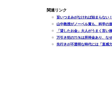
関連リンク
旨いつまみがなければ始まらない！
山中教授がノーベル賞も、科学の
「貸したお金」大人がうまく言い換
万引き犯の75％は所持金あり、な
先行きが不透明な時代には「直感