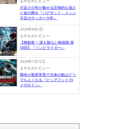
もやもやレビュー
片足の少年が魅せる圧倒的な強さ
と命の輝き『バグダッド・メッシ
片足のサッカー少年』
2026年8月3日
もやもやレビュー
【無観客！ 誰も観ない映画祭 第
58回】『ゾンビライダー』
2026年7月31日
もやもやレビュー
脚本が無茶苦茶で大体の粗はどう
でもよくなる『ビッグフットVS
メガロドン』