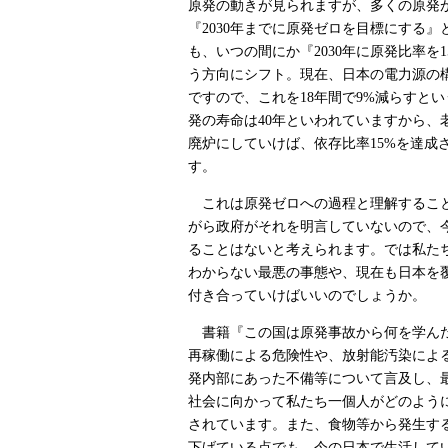
原発の動きが見られますが、多くの原発
『2030年までに原発ゼロを目標にする
も、いつの間にか『2030年に原発比率を
う方向にシフト。現在、日本の電力源の構
ですので、これを18年間で9%減らすと
発の寿命は40年といわれていますから、
廃炉にしていけば、依存比率15%を達成
す。
これは原発ゼロへの過程と理解するこ
がら政府がそれを明言していないので、
ることはないと考えられます。では私た
わからない最悪の事態や、現在も日本を
付き合っていけばいいのでしょうか。
書籍『この国は原発事故から何を学ん
再稼働による危険性や、放射能汚染によ
発内部にあった不備等について言及し、
社会に向かって私たち一個人がどのよう
されています。また、食物等から発生す
下げている点でも、今の日本で生活して