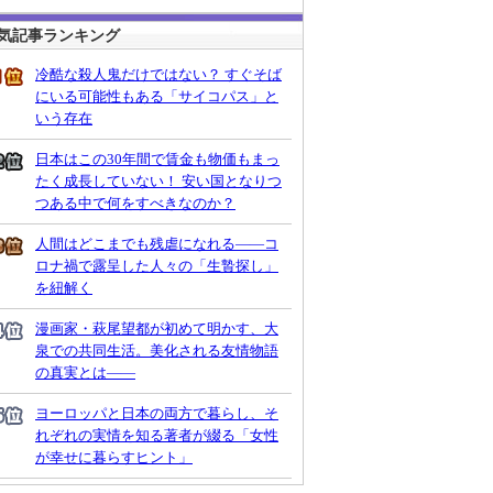
気記事ランキング
冷酷な殺人鬼だけではない？ すぐそば
にいる可能性もある「サイコパス」と
いう存在
日本はこの30年間で賃金も物価もまっ
たく成長していない！ 安い国となりつ
つある中で何をすべきなのか？
人間はどこまでも残虐になれる――コ
ロナ禍で露呈した人々の「生贄探し」
を紐解く
漫画家・萩尾望都が初めて明かす、大
泉での共同生活。美化される友情物語
の真実とは――
ヨーロッパと日本の両方で暮らし、そ
れぞれの実情を知る著者が綴る「女性
が幸せに暮らすヒント」