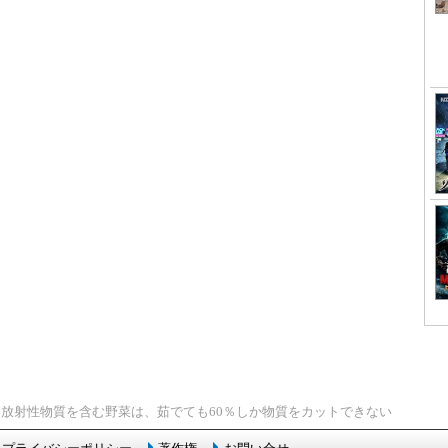
> 放射性物質を含む野菜は、茹でても60％しか物質をカットできない