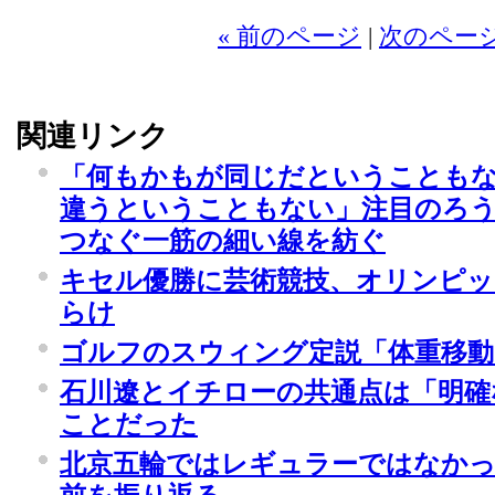
« 前のページ
|
次のページ
関連リンク
「何もかもが同じだということも
違うということもない」注目のろう
つなぐ一筋の細い線を紡ぐ
キセル優勝に芸術競技、オリンピ
らけ
ゴルフのスウィング定説「体重移動
石川遼とイチローの共通点は「明確
ことだった
北京五輪ではレギュラーではなかっ