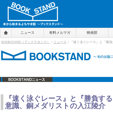
BOOKSTAND（ブックスタンド）
ニュース
有料メルマガ
映画部
～本から始まるよもやま話～
BOOKSTAND（ブ
BOOKSTAND（ブックスタンド）
>
ニュース
> 『速く泳ぐレース』と『勝
ックスタンド）
ニュース
『速く泳ぐレース』と『勝負する
意識、銅メダリストの入江陵介