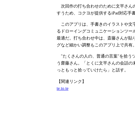
次回作の打ち合わせのために文平さんの
すうため、コクヨが提供するiPad対応手書
このアプリは、手書きのイラストや文字
るドローイングコミュニケーションツー
最適だ。打ち合わせ中は、斎藤さんが貼
グなど細かい調整もこのアプリ上で共有
"たくさんの人の、普通の言葉"を拾う
う齋藤さん。「とくに文平さんの会話の
っともっと拾っていけたら」と話す。
【関連リンク】
te.to.te