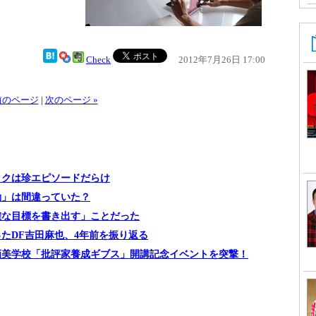
Check
2012年7月26日 17:00
 前のページ
|
次のページ »
ックは珍エピソードだらけ
動」は間違っていた？
確な目標を書き出す」ことだった
たDF吉田麻也、4年前を振り返る
画美学校「批評家養成ギブス」開講記念イベントを突撃！