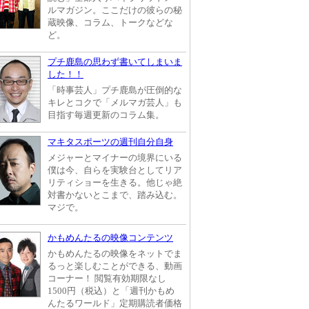
ルマガジン。ここだけの彼らの秘
蔵映像、コラム、トークなどな
ど。
プチ鹿島の思わず書いてしまいま
した！！
「時事芸人」プチ鹿島が圧倒的な
キレとコクで「メルマガ芸人」も
目指す毎週更新のコラム集。
マキタスポーツの週刊自分自身
メジャーとマイナーの境界にいる
僕は今、自らを実験台としてリア
リティショーを生きる。他じゃ絶
対書かないとこまで、踏み込む。
マジで。
かもめんたるの映像コンテンツ
かもめんたるの映像をネットでま
るっと楽しむことができる、動画
コーナー！ 閲覧有効期限なし
1500円（税込）と「週刊かもめ
んたるワールド」定期購読者価格