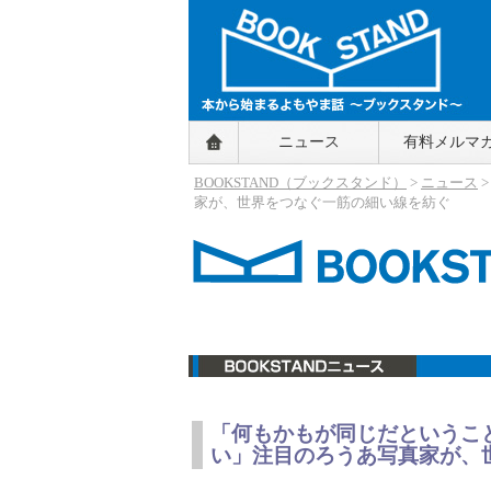
BOOKSTAND（ブックスタンド）
ニュース
有料メルマ
～本から始まるよもやま話～
BOOKSTAND（ブ
BOOKSTAND（ブックスタンド）
>
ニュース
ックスタンド）
家が、世界をつなぐ一筋の細い線を紡ぐ
ニュース
「何もかもが同じだというこ
い」注目のろうあ写真家が、