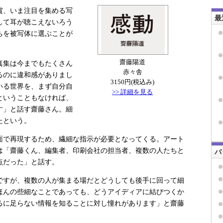
賞、いま注目を集める写
最
して耳が聴こえないろう
ちを被写体に選ぶことが
齋藤陽道
真集は今までもたくさん
赤々舎
るのに違和感がありまし
3150円(税込み)
いる世界を、まず自分自
>> 詳細を見る
ということもなければ、
す」と話す齋藤さん。細
たという。
で再現するため、繊細な指示が必要となってくる。アート
は「齋藤くん、編集者、印刷会社の担当者、複数の人たちと
バ
点だった」と話す。
ですが、複数の人が集まる場だとどうしても後手に回って細
ほんの些細なことであっても、どうアイディアに結びつくか
るに足らない情報を知ることに対し憧れがあります」と齋藤