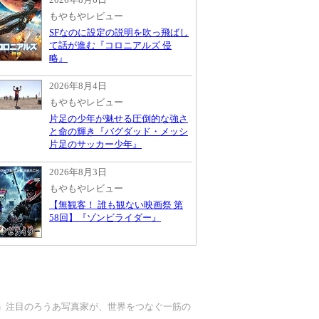
もやもやレビュー
SFなのに設定の説明を吹っ飛ばし
て話が進む『コロニアルズ 侵
略』
2026年8月4日
もやもやレビュー
片足の少年が魅せる圧倒的な強さ
と命の輝き『バグダッド・メッシ
片足のサッカー少年』
2026年8月3日
もやもやレビュー
【無観客！ 誰も観ない映画祭 第
58回】『ゾンビライダー』
い」注目のろうあ写真家が、世界をつなぐ一筋の