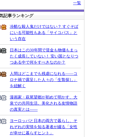
一覧
気記事ランキング
冷酷な殺人鬼だけではない？ すぐそば
にいる可能性もある「サイコパス」と
いう存在
日本はこの30年間で賃金も物価もまっ
たく成長していない！ 安い国となりつ
つある中で何をすべきなのか？
人間はどこまでも残虐になれる――コ
ロナ禍で露呈した人々の「生贄探し」
を紐解く
漫画家・萩尾望都が初めて明かす、大
泉での共同生活。美化される友情物語
の真実とは――
ヨーロッパと日本の両方で暮らし、そ
れぞれの実情を知る著者が綴る「女性
が幸せに暮らすヒント」