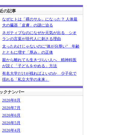
近の記事
なぜヒトは「裸のサル」になった？ 人体最
大の臓器「皮膚」の謎に迫る
ネガティブなのになぜか元気が出る シオ
ランの言葉が現代人に刺さる理由
太ったわけじゃないのに"体が分厚い" 年齢
とともに増す「厚み」の正体
親から離れても生きづらい人へ 精神科医
が説く「子どもをやめる」方法
有名大学だけが残ればよいのか 少子化で
揺れる「私立大学の未来」
ックナンバー
2026年8月
2026年7月
2026年6月
2026年5月
2026年4月