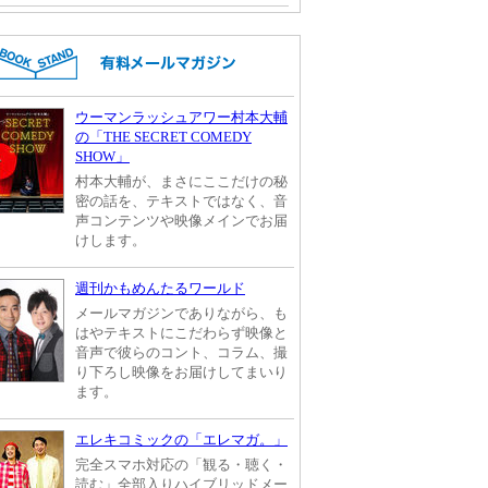
ウーマンラッシュアワー村本大輔
の「THE SECRET COMEDY
SHOW」
村本大輔が、まさにここだけの秘
密の話を、テキストではなく、音
声コンテンツや映像メインでお届
けします。
週刊かもめんたるワールド
メールマガジンでありながら、も
はやテキストにこだわらず映像と
音声で彼らのコント、コラム、撮
り下ろし映像をお届けしてまいり
ます。
エレキコミックの「エレマガ。」
完全スマホ対応の「観る・聴く・
読む」全部入りハイブリッドメー