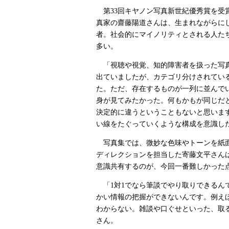
第33回キヤノン写真新世紀優秀賞を受
真家の齋藤陽道さんは、生まれながらに
者。社会的にマイノリティとされる人た
多い。
「視聴や視覚、知的障害者を扱った写
出ていましたが、カテゴリ分けされてい
た。ただ、存在するものが一列に並んで
身が見てみたかった。何もかもが同じだ
決定的に違うということもないと思いま
い線をたぐっていくような構成を意識し
写真集では、微妙な色味やトーンを紙面
ディレクションを担当した寄藤文平さん
意識共有するのが、今回一番難しかった
「1対1でなら筆談でやり取りできるん
かい情報の把握ができないんです。例え
わからない。雑談や口ぐせといった、取
さん。