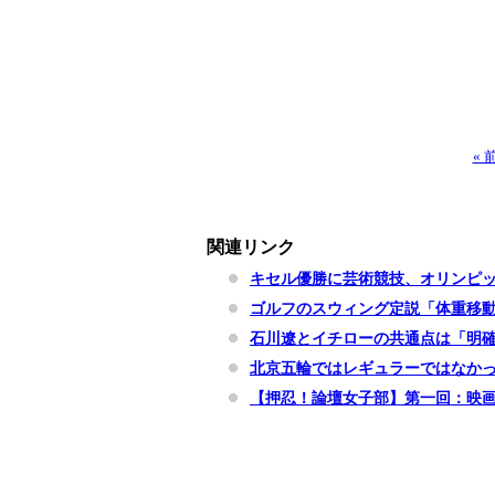
«
関連リンク
キセル優勝に芸術競技、オリンピ
ゴルフのスウィング定説「体重移
石川遼とイチローの共通点は「明
北京五輪ではレギュラーではなかっ
【押忍！論壇女子部】第一回：映