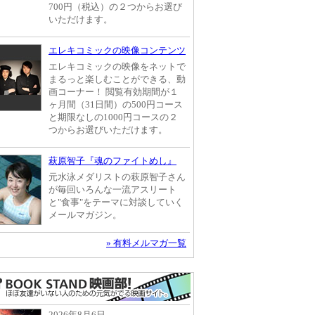
700円（税込）の２つからお選び
いただけます。
エレキコミックの映像コンテンツ
エレキコミックの映像をネットで
まるっと楽しむことができる、動
画コーナー！ 閲覧有効期間が１
ヶ月間（31日間）の500円コース
と期限なしの1000円コースの２
つからお選びいただけます。
萩原智子『魂のファイトめし』
元水泳メダリストの萩原智子さん
が毎回いろんな一流アスリート
と"食事"をテーマに対談していく
メールマガジン。
» 有料メルマガ一覧
2026年8月6日