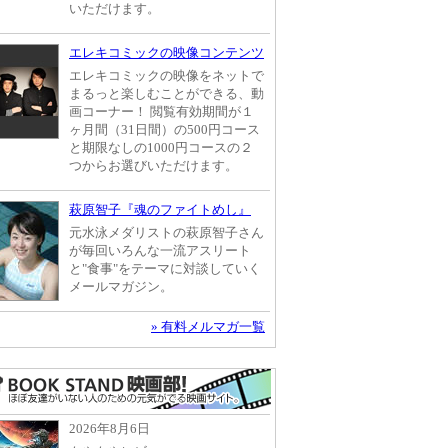
いただけます。
エレキコミックの映像コンテンツ
エレキコミックの映像をネットで
まるっと楽しむことができる、動
画コーナー！ 閲覧有効期間が１
ヶ月間（31日間）の500円コース
と期限なしの1000円コースの２
つからお選びいただけます。
萩原智子『魂のファイトめし』
元水泳メダリストの萩原智子さん
が毎回いろんな一流アスリート
と"食事"をテーマに対談していく
メールマガジン。
» 有料メルマガ一覧
2026年8月6日