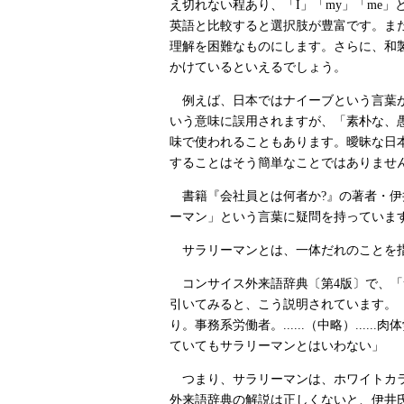
え切れない程あり、「I」「my」「me
英語と比較すると選択肢が豊富です。ま
理解を困難なものにします。さらに、和
かけているといえるでしょう。
例えば、日本ではナイーブという言葉
いう意味に誤用されますが、「素朴な、
味で使われることもあります。曖昧な日
することはそう簡単なことではありませ
書籍『会社員とは何者か?』の著者・伊
ーマン」という言葉に疑問を持っていま
サラリーマンとは、一体だれのことを
コンサイス外来語辞典〔第4版〕で、「
引いてみると、こう説明されています。
り。事務系労働者。......（中略）.....
ていてもサラリーマンとはいわない」
つまり、サラリーマンは、ホワイトカラ
外来語辞典の解説は正しくないと、伊井