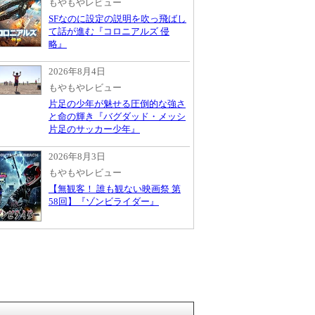
もやもやレビュー
SFなのに設定の説明を吹っ飛ばし
て話が進む『コロニアルズ 侵
略』
2026年8月4日
もやもやレビュー
片足の少年が魅せる圧倒的な強さ
と命の輝き『バグダッド・メッシ
片足のサッカー少年』
2026年8月3日
もやもやレビュー
【無観客！ 誰も観ない映画祭 第
58回】『ゾンビライダー』