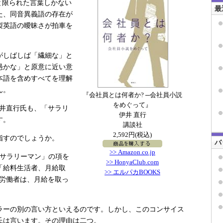
」と限られた言葉しかない
最
た、同音異義語の存在が
製英語の曖昧さが拍車を
がしばしば「繊細な」と
愚かな」と原意に近い意
本語を含めすべてを理解
ん。
『会社員とは何者か? ─会社員小説
をめぐって』
井直行氏も、「サラリ
伊井 直行
す。
講談社
2,592円(税込)
指すのでしょうか。
バ
>> Amazon.co.jp
サラリーマン」の項を
>> HonyaClub.com
「給料生活者、月給取
>> エルパカBOOKS
.肉体労働者は、月給を取っ
ーの別の言い方といえるのです。しかし、このコンサイス
氏は言います。その理由は二つ。