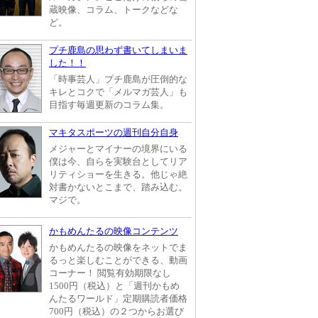
蔵映像、コラム、トークなどな
ど。
プチ鹿島の思わず書いてしまいま
した！！
「時事芸人」プチ鹿島が圧倒的な
キレとコクで「メルマガ芸人」も
目指す毎週更新のコラム集。
マキタスポーツの週刊自分自身
メジャーとマイナーの境界にいる
僕は今、自らを実験台としてリア
リティショーを生きる。他じゃ絶
対書かないとこまで、踏み込む。
マジで。
かもめんたるの映像コンテンツ
かもめんたるの映像をネットでま
るっと楽しむことができる、動画
コーナー！ 閲覧有効期限なし
1500円（税込）と「週刊かもめ
んたるワールド」定期購読者価格
700円（税込）の２つからお選び