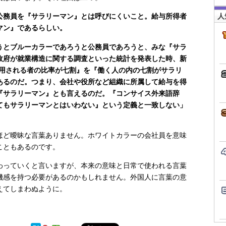
人
務員を『サラリーマン』とは呼びにくいこと。給与所得者
マン』であるらしい。
とブルーカラーであろうと公務員であろうと、みな『サラ
政府が就業構造に関する調査といった統計を発表した時、新
雇用される者の比率が七割』を『働く人の内の七割がサラリ
あるのだ。つまり、会社や役所など組織に所属して給与を得
『サラリーマン』とも言えるのだ。『コンサイス外来語辞
てもサラリーマンとはいわない』という定義と一致しない」
ど曖昧な言葉ありません。ホワイトカラーの会社員を意味
こともあるのです。
っていくと言いますが、本来の意味と日常で使われる言葉
機感を持つ必要があるのかもしれません。外国人に言葉の意
えてしまわぬように。