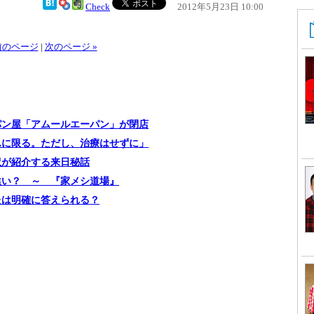
Check
2012年5月23日 10:00
 前のページ
|
次のページ »
パン屋「アムールエーパン」が閉店
んに限る。ただし、治療はせずに」
訳が紹介する来日秘話
違い？ ～ 『家メシ道場』
たは明確に答えられる？