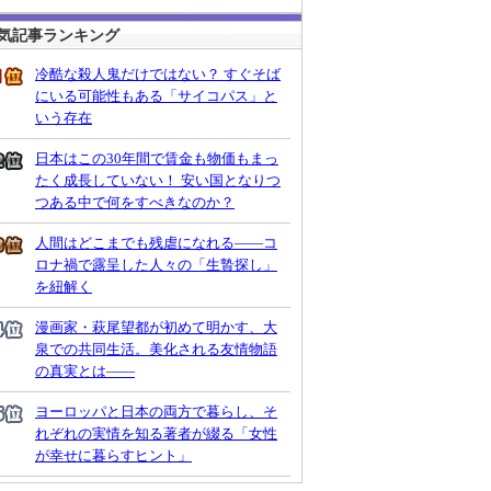
気記事ランキング
冷酷な殺人鬼だけではない？ すぐそば
にいる可能性もある「サイコパス」と
いう存在
日本はこの30年間で賃金も物価もまっ
たく成長していない！ 安い国となりつ
つある中で何をすべきなのか？
人間はどこまでも残虐になれる――コ
ロナ禍で露呈した人々の「生贄探し」
を紐解く
漫画家・萩尾望都が初めて明かす、大
泉での共同生活。美化される友情物語
の真実とは――
ヨーロッパと日本の両方で暮らし、そ
れぞれの実情を知る著者が綴る「女性
が幸せに暮らすヒント」