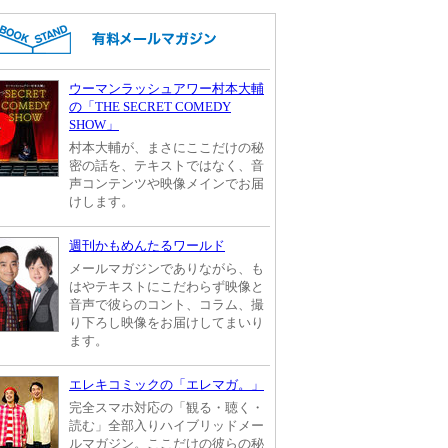
ウーマンラッシュアワー村本大輔
の「THE SECRET COMEDY
SHOW」
村本大輔が、まさにここだけの秘
密の話を、テキストではなく、音
声コンテンツや映像メインでお届
けします。
週刊かもめんたるワールド
メールマガジンでありながら、も
はやテキストにこだわらず映像と
音声で彼らのコント、コラム、撮
り下ろし映像をお届けしてまいり
ます。
エレキコミックの「エレマガ。」
完全スマホ対応の「観る・聴く・
読む」全部入りハイブリッドメー
ルマガジン。ここだけの彼らの秘