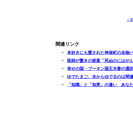
«
関連リンク
本好きにも愛された神保町の名物
医師が驚きの提案「死ぬのにはが
幸せの国・ブータン国王夫妻の通
ゆでたまご、水からゆでるのは間
「知識」と「知恵」の違い あな