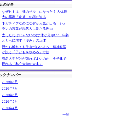
近の記事
なぜヒトは「裸のサル」になった？ 人体最
大の臓器「皮膚」の謎に迫る
ネガティブなのになぜか元気が出る シオ
ランの言葉が現代人に刺さる理由
太ったわけじゃないのに"体が分厚い" 年齢
とともに増す「厚み」の正体
親から離れても生きづらい人へ 精神科医
が説く「子どもをやめる」方法
有名大学だけが残ればよいのか 少子化で
揺れる「私立大学の未来」
ックナンバー
2026年8月
2026年7月
2026年6月
2026年5月
2026年4月
一覧