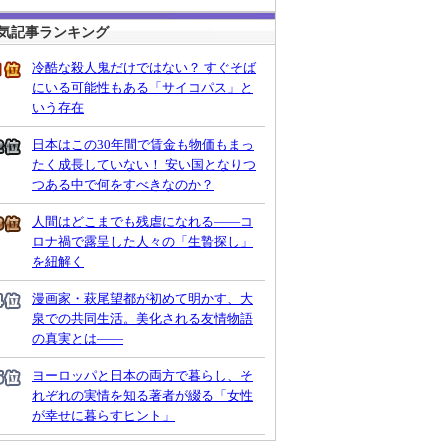
気記事ランキング
冷酷な殺人鬼だけではない？ すぐそば
にいる可能性もある「サイコパス」と
いう存在
日本はこの30年間で賃金も物価もまっ
たく成長していない！ 安い国となりつ
つある中で何をすべきなのか？
人間はどこまでも残虐になれる――コ
ロナ禍で露呈した人々の「生贄探し」
を紐解く
漫画家・萩尾望都が初めて明かす、大
泉での共同生活。美化される友情物語
の真実とは――
ヨーロッパと日本の両方で暮らし、そ
れぞれの実情を知る著者が綴る「女性
が幸せに暮らすヒント」