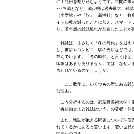
に１兆円を割り込むようです。年間の推
～7％減となり、減少幅は過去最大。雑
（小学館）や『旅』（新潮社）など、数
イトル数が減ったことに加え、スマート
り、若年層の雑誌離れが加速したことが
雑誌は、まさしく「冬の時代」を迎え
し、書店やコンビニ、駅の売店などでは
並んでいます。「冬の時代」と言うほど
印象はあまりありません。では、なぜい
言われているのでしょうか。
「ここ数年に、いくつもの歴史ある雑
な理由」
こう分析するのは、武蔵野美術大学非
『再起動せよと雑誌はいう』の著者・仲
また、雑誌が抱える問題について仲俣氏
れてくるかにあると言います。若い世代
問題なのです。