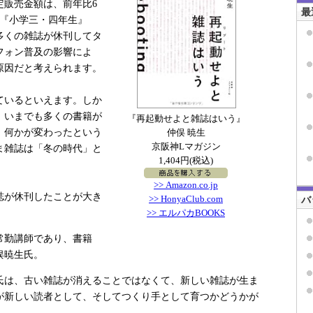
定販売金額は、前年比6
最
誌『小学三・四年生』
多くの雑誌が休刊してタ
フォン普及の影響によ
原因だと考えられます。
ているといえます。しか
、いまでも多くの書籍が
『再起動せよと雑誌はいう』
、何かが変わったという
仲俣 暁生
京阪神Lマガジン
ま雑誌は「冬の時代」と
1,404円(税込)
>> Amazon.co.jp
誌が休刊したことが大き
>> HonyaClub.com
バ
>> エルパカBOOKS
常勤講師であり、書籍
俣暁生氏。
は、古い雑誌が消えることではなくて、新しい雑誌が生ま
が新しい読者として、そしてつくり手として育つかどうかが