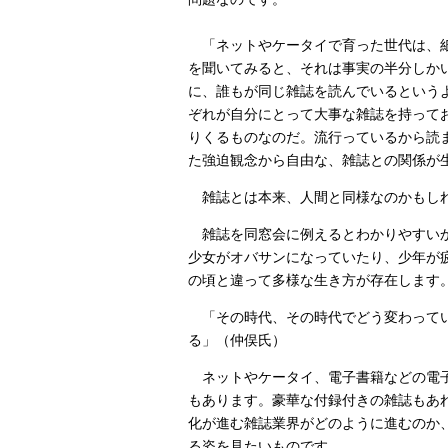
「ネットやケータイで育った世代は、紙
を聞いてみると、それは事実の半分しか
に、誰もが同じ雑誌を読んでいるという
ぞれが自分にとって大事な雑誌を持って
りくるものなのだ。流行っているから読
た強迫観念から自由な、雑誌との関係が
雑誌とは本来、人間と同様なのかもしれ
雑誌を同窓会に例えるとわかりやすいか
少女がオバサンになっていたり、少年が
の頃と違って多様な生き方が存在します
「その時代、その時代でどう変わってい
る」（仲俣氏）
ネットやケータイ、電子書籍などの電子
もあります。豪華な付録付きの雑誌もあれ
化が進む雑誌業界がどのように進むのか
る姿を見たいものです。