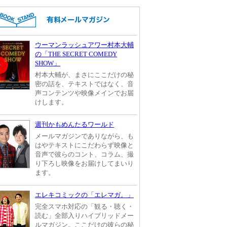
ウーマンラッシュアワー村本大輔
の「THE SECRET COMEDY
SHOW」
村本大輔が、まさにここだけの秘
密の話を、テキストではなく、音
声コンテンツや映像メインでお届
けします。
週刊かもめんたるワールド
メールマガジンでありながら、も
はやテキストにこだわらず映像と
音声で彼らのコント、コラム、撮
り下ろし映像をお届けしてまいり
ます。
エレキコミックの「エレマガ。」
完全スマホ対応の「観る・聴く・
読む」全部入りハイブリッドメー
ルマガジン。ここだけの彼らの秘