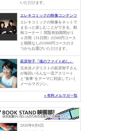
いただけます。
エレキコミックの映像コンテンツ
エレキコミックの映像をネットで
まるっと楽しむことができる、動
画コーナー！ 閲覧有効期間が１
ヶ月間（31日間）の500円コース
と期限なしの1000円コースの２
つからお選びいただけます。
萩原智子『魂のファイトめし』
元水泳メダリストの萩原智子さん
が毎回いろんな一流アスリート
と"食事"をテーマに対談していく
メールマガジン。
» 有料メルマガ一覧
2026年8月6日