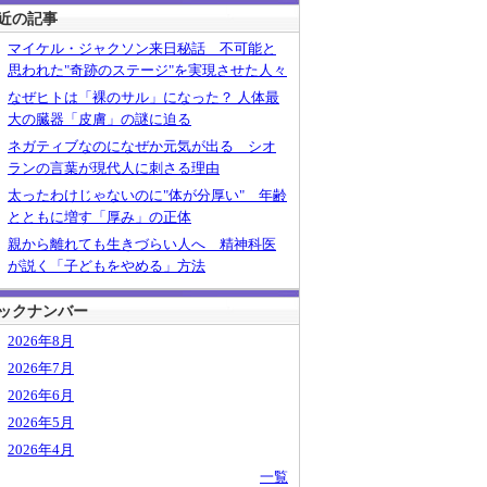
近の記事
マイケル・ジャクソン来日秘話 不可能と
思われた"奇跡のステージ"を実現させた人々
なぜヒトは「裸のサル」になった？ 人体最
大の臓器「皮膚」の謎に迫る
ネガティブなのになぜか元気が出る シオ
ランの言葉が現代人に刺さる理由
太ったわけじゃないのに"体が分厚い" 年齢
とともに増す「厚み」の正体
親から離れても生きづらい人へ 精神科医
が説く「子どもをやめる」方法
ックナンバー
2026年8月
2026年7月
2026年6月
2026年5月
2026年4月
一覧