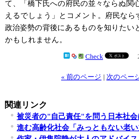
て、「橋下氏への府民の並々ならぬ関
えるでしょう」とコメント。府民なら
政治姿勢の背後にあるものを知りたい
かもしれません。
Check
2
« 前のページ
|
次のページ
関連リンク
被災者の"自己責任"を問う日本社会
進む高齢化社会「みっともない老い
作家・伊集院静が大人のアドバイス