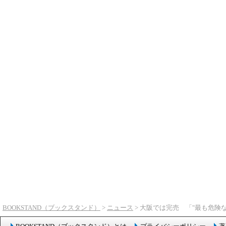
BOOKSTAND（ブックスタンド）
>
ニュース
> 大阪では完売 「"最も危険