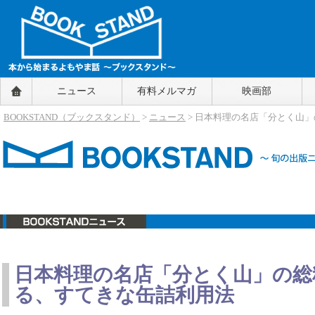
BOOKSTAND（ブックスタンド）
ニュース
有料メルマガ
映画部
～本から始まるよもやま話～
BOOKSTAND（ブ
BOOKSTAND（ブックスタンド）
>
ニュース
> 日本料理の名店「分とく山
ックスタンド）
ニュース
日本料理の名店「分とく山」の総
る、すてきな缶詰利用法