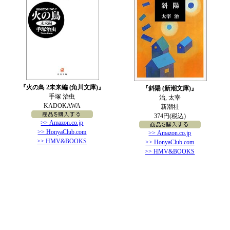
『火の鳥 2未来編 (角川文庫)』
『斜陽 (新潮文庫)』
手塚 治虫
治, 太宰
KADOKAWA
新潮社
374円(税込)
>> Amazon.co.jp
>> HonyaClub.com
>> Amazon.co.jp
>> HMV&BOOKS
>> HonyaClub.com
>> HMV&BOOKS