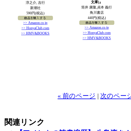
文庫)』
淳之介, 吉行
筒井 康隆,貞本 義行
新潮社
角川書店
590円(税込)
440円(税込)
>> Amazon.co.jp
>> Amazon.co.jp
>> HonyaClub.com
>> HonyaClub.com
>> HMV&BOOKS
>> HMV&BOOKS
2
« 前のページ
|
次のページ
関連リンク