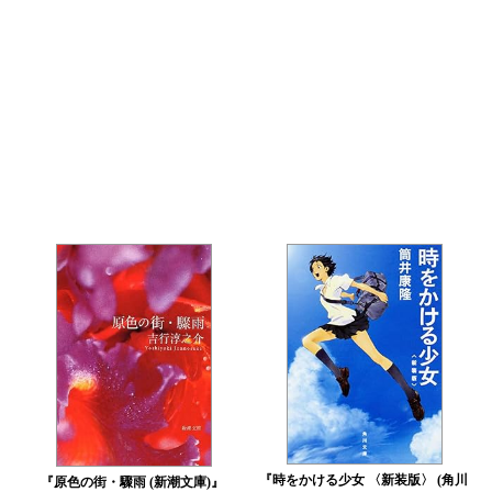
『時をかける少女 〈新装版〉 (角川
『原色の街・驟雨 (新潮文庫)』