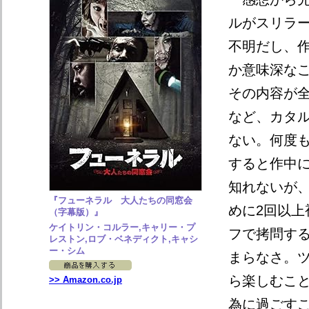
ルがスリラ
不明だし、
か意味深な
その内容が
など、カタ
ない。何度
すると作中
知れないが
『フューネラル 大人たちの同窓会
めに2回以上
（字幕版）』
ケイトリン・コルラー,キャリー・プ
フで拷問す
レストン,ロブ・ベネディクト,キャシ
ー・シム
まらなさ。
ら楽しむこと
>> Amazon.co.jp
為に過ごす