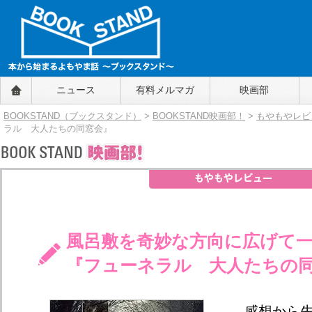
BOOKSTAND（ブックスタンド）
ニュース
有料メルマガ
映画部
～本から始まるよもやま話～
BOOKSTAND（ブ
BOOKSTAND（ブックスタンド）
>
BOOKSTAND映画部！
>
もやもやレビ
ックスタンド）
ラル 大人たちの同窓会』
風呂敷を奇妙な方向に広げて
『フューネラル 大人たちの
感想から先