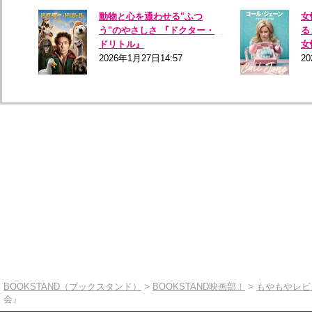
動物と心を通わせる"ふつ
女
う"のやさしさ 『ドクター・
る
ドリトル』
女
2026年1月27日14:57
20
BOOKSTAND（ブックスタンド）
>
BOOKSTAND映画部！
>
もやもやレビ
会』