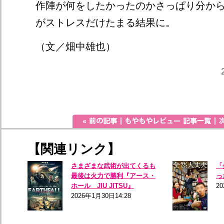
作陣が何をしたかったのかさっぱり分か
がストレスだけたまる結果に。
（文／畑中雄也）
【関連リンク】
さまざまな武術が出てくるも
「
最後は火力で勝利『アース・
っ
ホール JIU JITSU』
20
2026年1月30日14:28