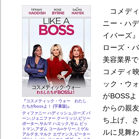
コメディ
ニー・ハ
イバーズ
ローズ・
美容業界
コメディ
ック・ウォ
がBOSS
『コスメティック・ウォー わたし
たちがbossよ！ (字幕版)』
からの親
ティファニー ハディッシュ,ローズ バ
ーン,ジェニファー クーリッジ,ビリー
ち上げ、
ポーター,サルマ ハエック,サム ピッ
トマン,アダム コール=ケリー,ミゲル
ルに見舞
アルテタ,マルク エヴァンス,ピーター