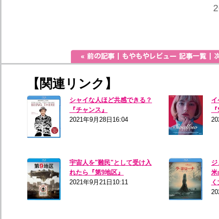
2
【関連リンク】
シャイな人ほど共感できる？
イ
『チャンス』
『
2021年9月28日16:04
20
宇宙人を"難民"として受け入
ジ
れたら『第9地区』
米
2021年9月21日10:11
く
20