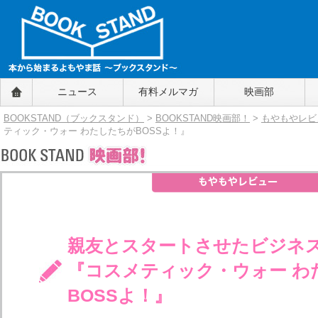
BOOKSTAND（ブックスタンド）
ニュース
有料メルマガ
映画部
～本から始まるよもやま話～
BOOKSTAND（ブ
BOOKSTAND（ブックスタンド）
>
BOOKSTAND映画部！
>
もやもやレビ
ックスタンド）
ティック・ウォー わたしたちがBOSSよ！』
親友とスタートさせたビジネ
『コスメティック・ウォー わ
BOSSよ！』