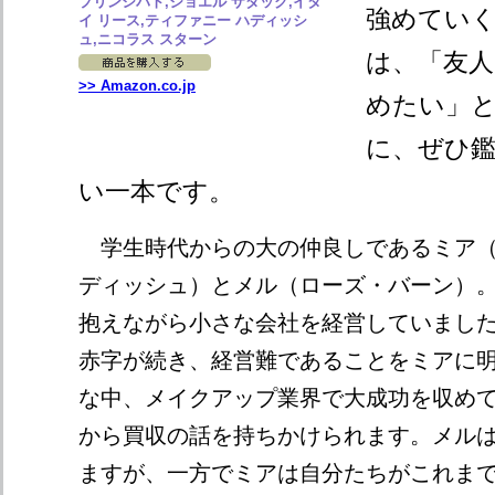
プリンシパト,ジョエル ザダック,イタ
強めてい
イ リース,ティファニー ハディッシ
ュ,ニコラス スターン
は、「友
>> Amazon.co.jp
めたい」
に、ぜひ
い一本です。
学生時代からの大の仲良しであるミア（
ディッシュ）とメル（ローズ・バーン）。
抱えながら小さな会社を経営していまし
赤字が続き、経営難であることをミアに明かせ
な中、メイクアップ業界で大成功を収め
から買収の話を持ちかけられます。メル
ますが、一方でミアは自分たちがこれま