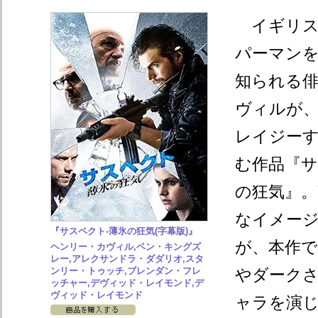
イギリス
パーマン
知られる
ヴィルが
レイジー
む作品『サ
の狂気』
なイメー
『サスペクト-薄氷の狂気(字幕版)』
が、本作
ヘンリー・カヴィル,ベン・キングズ
レー,アレクサンドラ・ダダリオ,スタ
ンリー・トゥッチ,ブレンダン・フレ
やダーク
ッチャー,デヴィッド・レイモンド,デ
ヴィッド・レイモンド
ャラを演