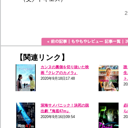
2
【関連リンク】
カンヌの裏側を切り抜いた映
誰
画『クレアのカメラ』
生
2020年9月18日17:48
ト
20
深海サメパニック！決死の脱
必
出劇『海底47m』
ら
2020年9月16日09:54
20