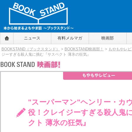
BOOKSTAND（ブックスタンド）
ニュース
有料メルマガ
映画部
～本から始まるよもやま話～
BOOKSTAND（ブ
BOOKSTAND（ブックスタンド）
>
BOOKSTAND映画部！
>
もやもやレビ
ックスタンド）
ジーすぎる殺人鬼に挑む『サスペクト 薄氷の狂気』
"スーパーマン"ヘンリー・カ
役！クレイジーすぎる殺人鬼
クト 薄氷の狂気』