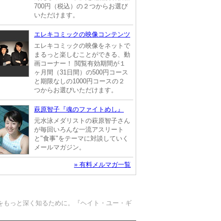
700円（税込）の２つからお選び
いただけます。
エレキコミックの映像コンテンツ
エレキコミックの映像をネットで
まるっと楽しむことができる、動
画コーナー！ 閲覧有効期間が１
ヶ月間（31日間）の500円コース
と期限なしの1000円コースの２
つからお選びいただけます。
萩原智子『魂のファイトめし』
元水泳メダリストの萩原智子さん
が毎回いろんな一流アスリート
と"食事"をテーマに対談していく
メールマガジン。
» 有料メルマガ一覧
r」抗議デモをもっと深く知るために。『ヘイト・ユー・ギ