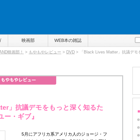
ガ
映画部
WEB本の雑誌
TAND映画部！
>
もやもやレビュー
>
DVD
> 「Black Lives Matter」
s Matter」抗議デモをもっと深く知るた
ユー・ギブ』
5月にアフリカ系アメリカ人のジョージ・フ