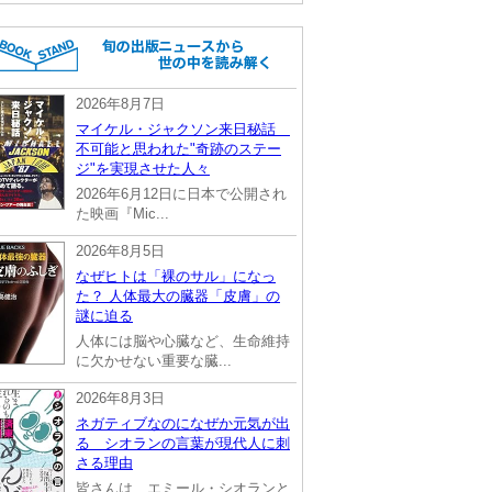
2026年8月7日
マイケル・ジャクソン来日秘話
不可能と思われた"奇跡のステー
ジ"を実現させた人々
2026年6月12日に日本で公開され
た映画『Mic...
2026年8月5日
なぜヒトは「裸のサル」になっ
た？ 人体最大の臓器「皮膚」の
謎に迫る
人体には脳や心臓など、生命維持
に欠かせない重要な臓...
2026年8月3日
ネガティブなのになぜか元気が出
る シオランの言葉が現代人に刺
さる理由
皆さんは、エミール・シオランと