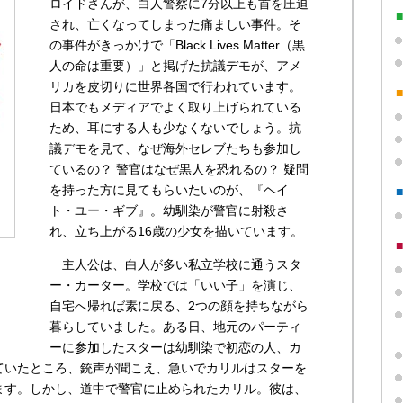
ロイドさんが、白人警察に7分以上も首を圧迫
され、亡くなってしまった痛ましい事件。そ
の事件がきっかけで「Black Lives Matter（黒
人の命は重要）」と掲げた抗議デモが、アメ
リカを皮切りに世界各国で行われています。
日本でもメディアでよく取り上げられている
ため、耳にする人も少なくないでしょう。抗
議デモを見て、なぜ海外セレブたちも参加し
ているの？ 警官はなぜ黒人を恐れるの？ 疑問
を持った方に見てもらいたいのが、『ヘイ
ト・ユー・ギブ』。幼馴染が警官に射殺さ
れ、立ち上がる16歳の少女を描いています。
主人公は、白人が多い私立学校に通うスタ
ー・カーター。学校では「いい子」を演じ、
自宅へ帰れば素に戻る、2つの顔を持ちながら
暮らしていました。ある日、地元のパーティ
ーに参加したスターは幼馴染で初恋の人、カ
ていたところ、銃声が聞こえ、急いでカリルはスターを
ます。しかし、道中で警官に止められたカリル。彼は、