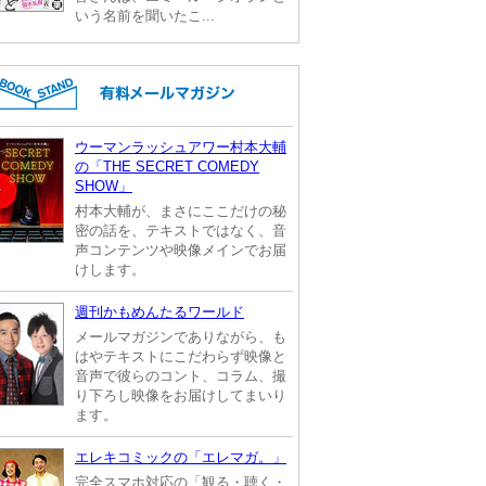
いう名前を聞いたこ...
ウーマンラッシュアワー村本大輔
の「THE SECRET COMEDY
SHOW」
村本大輔が、まさにここだけの秘
密の話を、テキストではなく、音
声コンテンツや映像メインでお届
けします。
週刊かもめんたるワールド
メールマガジンでありながら、も
はやテキストにこだわらず映像と
音声で彼らのコント、コラム、撮
り下ろし映像をお届けしてまいり
ます。
エレキコミックの「エレマガ。」
完全スマホ対応の「観る・聴く・