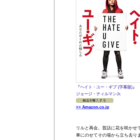
『ヘイト・ユー・ギブ (字幕版)』
ジョージ・ティルマンJr.
>> Amazon.co.jp
リルと再会。昔話に花を咲かせ
車にのせてその場から立ち去り