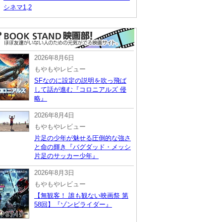
シネマ1,2
2026年8月6日
もやもやレビュー
SFなのに設定の説明を吹っ飛ば
して話が進む『コロニアルズ 侵
略』
2026年8月4日
もやもやレビュー
片足の少年が魅せる圧倒的な強さ
と命の輝き『バグダッド・メッシ
片足のサッカー少年』
2026年8月3日
もやもやレビュー
【無観客！ 誰も観ない映画祭 第
58回】『ゾンビライダー』