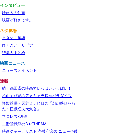
■インタビュー
映画人の仕事
映画が好きです。
■ネタ劇場
ときめく英語
ひとことトリビア
特集＆まとめ
■映画ニュース
ニュースとイベント
■連載
続・鴇田崇の映画でいっぱいいっぱい！
杉山すぴ豊のアメキャラ映画パラダイス
怪獣酋長・天野ミチヒロの「幻の映画を観
た！怪獣怪人大集合」
プロレス×映画
二階堂武尊のB★CINEMA
映画ジャーナリスト 斉藤守彦の ニュー斉藤