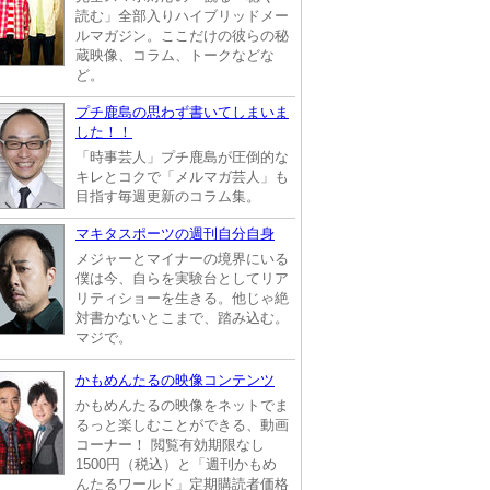
読む」全部入りハイブリッドメー
ルマガジン。ここだけの彼らの秘
蔵映像、コラム、トークなどな
ど。
プチ鹿島の思わず書いてしまいま
した！！
「時事芸人」プチ鹿島が圧倒的な
キレとコクで「メルマガ芸人」も
目指す毎週更新のコラム集。
マキタスポーツの週刊自分自身
メジャーとマイナーの境界にいる
僕は今、自らを実験台としてリア
リティショーを生きる。他じゃ絶
対書かないとこまで、踏み込む。
マジで。
かもめんたるの映像コンテンツ
かもめんたるの映像をネットでま
るっと楽しむことができる、動画
コーナー！ 閲覧有効期限なし
1500円（税込）と「週刊かもめ
んたるワールド」定期購読者価格