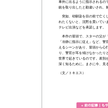
車外に出るように指示されるの
銃を取り出したと勘違いされ、
突如、幼馴染を目の前で亡くし
れたくないと、沈黙を貫いてい
テレビ出演などを承諾します。
本作の冒頭で、スターの父が「
「冷静に指示に従え」など、警
えるシーンがあり、冒頭から心
り、警官が耳を傾けなかったり
世界で起きているのです。差別
深く知るために。まさに今、見
（文／トキエス）