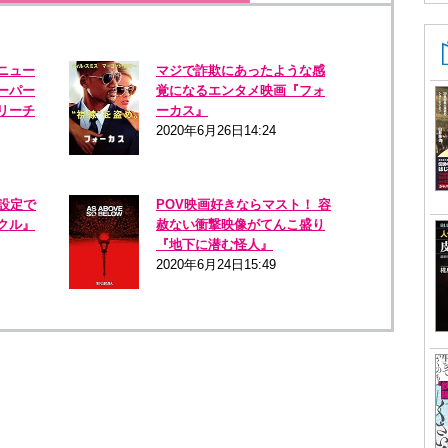
ニュー
マジで詐欺にあったような感
ーパー
覚になるエンタメ映画『フォ
リーチ
ーカス』
2020年6月26日14:24
な設定で
POV映画好きならマスト！ 容
クル』
赦ない衝撃映像がてんこ盛り
『地下に潜む怪人』
2020年6月24日15:49