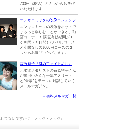
700円（税込）の２つからお選び
いただけます。
エレキコミックの映像コンテンツ
エレキコミックの映像をネットで
まるっと楽しむことができる、動
画コーナー！ 閲覧有効期間が１
ヶ月間（31日間）の500円コース
と期限なしの1000円コースの２
つからお選びいただけます。
萩原智子『魂のファイトめし』
元水泳メダリストの萩原智子さん
が毎回いろんな一流アスリート
と"食事"をテーマに対談していく
メールマガジン。
» 有料メルマガ一覧
忘れてないですか？『ノック・ノック』