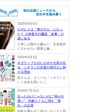
2026年8月5日
なぜヒトは「裸のサル」になっ
た？ 人体最大の臓器「皮膚」の
謎に迫る
人体には脳や心臓など、生命維持
に欠かせない重要な臓...
2026年8月3日
ネガティブなのになぜか元気が出
る シオランの言葉が現代人に刺
さる理由
皆さんは、エミール・シオランと
いう名前を聞いたこ...
2026年7月31日
太ったわけじゃないのに"体が分
厚い" 年齢とともに増す「厚
み」の正体
年齢を重ねると体のいろいろな部