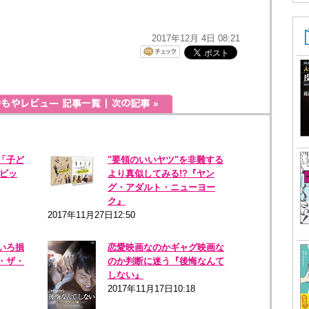
2017年12月 4日 08:21
「子ど
"要領のいいヤツ"を非難する
『ビッ
より真似してみる!?『ヤン
グ・アダルト・ニューヨー
ク』
2017年11月27日12:50
いろ損
恋愛映画なのかギャグ映画な
・ザ・
のか判断に迷う『後悔なんて
しない』
2017年11月17日10:18