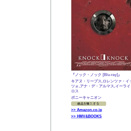
『ノック・ノック [Blu-ray]』
キアヌ・リーブス,ロレンツァ・イ
ツォ,アナ・デ・アルマス,イーライ
ロス
ポニーキャニオン
>> Amazon.co.jp
>> HMV&BOOKS