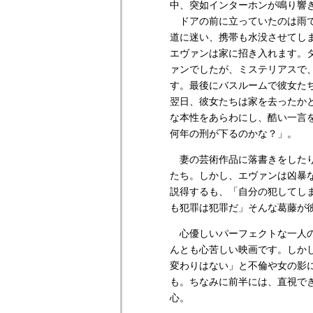
中、突如インターホンが鳴り響
ドアの前に立っていたのは雨で
道に迷い、携帯も水没させてし
エヴァンは家に招き入れます。
ァンでしたが、ミステリアスで
す。最後にバスルームで彼女た
翌日、彼女たちは家を去ったか
な本性をあらわにし、酷い一言
何年の刑が下るのかな？」。
妻の芸術作品に落書きをしたり
たち。しかし、エヴァンは凶暴
説得するも、「自分の犯してしまっ
も犯罪は犯罪だ」そんな葛藤が
心優しいパーフェクトな一人の
んとも心苦しい映画です。しか
変わりはない」と不倫や女の影
も。ちなみに前半には、直視で
心。