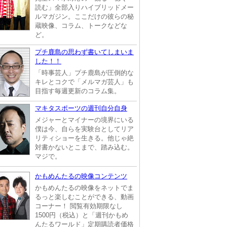
読む」全部入りハイブリッドメー
ルマガジン。ここだけの彼らの秘
蔵映像、コラム、トークなどな
ど。
プチ鹿島の思わず書いてしまいま
した！！
「時事芸人」プチ鹿島が圧倒的な
キレとコクで「メルマガ芸人」も
目指す毎週更新のコラム集。
マキタスポーツの週刊自分自身
メジャーとマイナーの境界にいる
僕は今、自らを実験台としてリア
リティショーを生きる。他じゃ絶
対書かないとこまで、踏み込む。
マジで。
かもめんたるの映像コンテンツ
かもめんたるの映像をネットでま
るっと楽しむことができる、動画
コーナー！ 閲覧有効期限なし
1500円（税込）と「週刊かもめ
んたるワールド」定期購読者価格