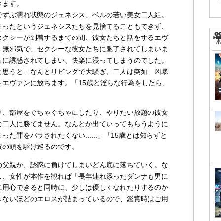
きます。
ずぶ濡れ状態のジェネシス、ベルの若い美女二人組。
まったというジェネシスたちを見捨てることもできず、
タクシーが到着するまでの間、彼女たちと話をするエヴ
、無邪気で、セクシーな彼女たちに魅了されてしまいま
ちに誘惑されてしまい、快楽に浸ってしまうのでした。
と思うと、なんとリビングで大騒ぎ。二人は突如、凶暴
をエヴァンに放ちます。「15歳と淫らな行為をしたら、
、部屋をぐちゃぐちゃにしたり、やりたい放題の彼女
な二人に勝てません。なんとか出ていってもらうように
た罪をバラされたくない......」「15歳とは知らずと
彼の頭を駆け巡るのです。
父親が、誘惑に負けてしまいどん底に落ちていく。な
し、女性が本作を観れば「長年連れ添ったダンナも男に
に用心できると同時に、少しは優しくなれたりするのか
きないほどのエロスが詰まっているので、鑑賞時はご用