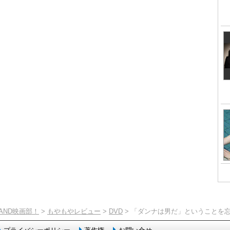
TAND映画部！
>
もやもやレビュー
>
DVD
> 「ダンナは男だ」ということを