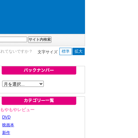
忘れてないですか？
標準
拡大
文字サイズ
■もやもやレビュー
DVD
映画本
新作