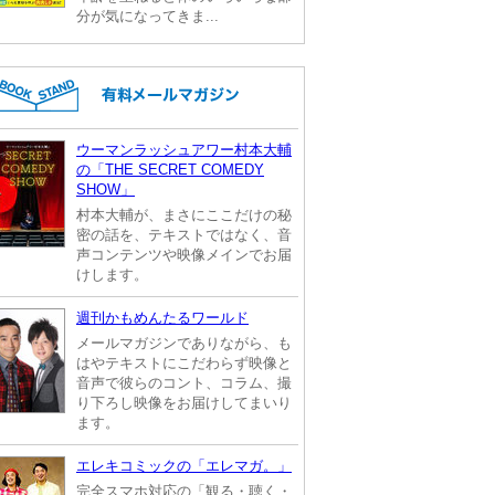
分が気になってきま...
ウーマンラッシュアワー村本大輔
の「THE SECRET COMEDY
SHOW」
村本大輔が、まさにここだけの秘
密の話を、テキストではなく、音
声コンテンツや映像メインでお届
けします。
週刊かもめんたるワールド
メールマガジンでありながら、も
はやテキストにこだわらず映像と
音声で彼らのコント、コラム、撮
り下ろし映像をお届けしてまいり
ます。
エレキコミックの「エレマガ。」
完全スマホ対応の「観る・聴く・