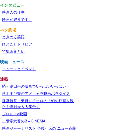
■インタビュー
映画人の仕事
映画が好きです。
■ネタ劇場
ときめく英語
ひとことトリビア
特集＆まとめ
■映画ニュース
ニュースとイベント
■連載
続・鴇田崇の映画でいっぱいいっぱい！
杉山すぴ豊のアメキャラ映画パラダイス
怪獣酋長・天野ミチヒロの「幻の映画を観
た！怪獣怪人大集合」
プロレス×映画
二階堂武尊のB★CINEMA
映画ジャーナリスト 斉藤守彦の ニュー斉藤