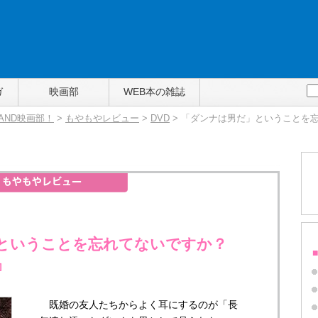
ガ
映画部
WEB本の雑誌
TAND映画部！
>
もやもやレビュー
>
DVD
> 「ダンナは男だ」ということを
ということを忘れてないですか？
』
既婚の友人たちからよく耳にするのが「長