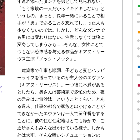
年連れ添ったダンナを男として見られない」
「もう家族の一人だからドキドキしない」と
いうもの。きっと、長年一緒にいることで相
手が「男」であることを忘れてしまった人も
少なくないのでは。しかし、どんなダンナで
も男には変わりはない。注意しなくては狼に
変身してしまうかも......そんな、女性にとて
つもない恐怖感を与える作品がキアヌ・リー
ヴス主演『ノック・ノック』。
建築家で仕事も順調、子どもと妻とハッピ
ーライフを送っているのが主人公のエヴァン
（キアヌ・リーヴス）。一つ彼に不満がある
ッ
としたら、奥さんは芸術家で多忙のため、夜
・
の営みはご無沙汰、ということくらい。とあ
る週末、仕事の都合で家族と出かけることが
できなかったエヴァンは一人で留守番をする
ことに。彼の住む住宅地はとても静かで、ご
近所さんもみんな出かけている様子。しかも
外は大雨。そんな暗いシチュエーションの