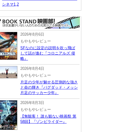
シネマ1,2
2026年8月6日
もやもやレビュー
SFなのに設定の説明を吹っ飛ば
して話が進む『コロニアルズ 侵
略』
2026年8月4日
もやもやレビュー
片足の少年が魅せる圧倒的な強さ
と命の輝き『バグダッド・メッシ
片足のサッカー少年』
2026年8月3日
もやもやレビュー
【無観客！ 誰も観ない映画祭 第
58回】『ゾンビライダー』