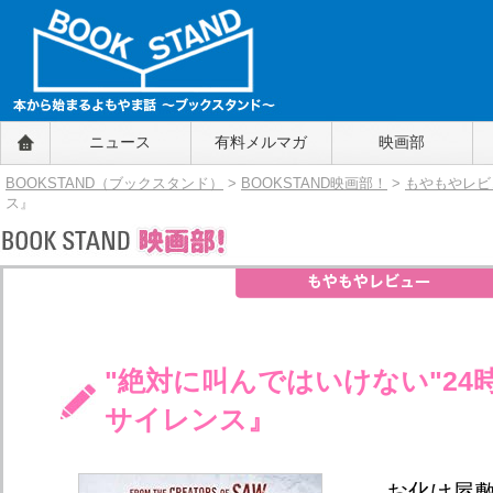
BOOKSTAND（ブックスタンド）
ニュース
有料メルマガ
映画部
～本から始まるよもやま話～
BOOKSTAND（ブ
BOOKSTAND（ブックスタンド）
>
BOOKSTAND映画部！
>
もやもやレビ
ックスタンド）
ス』
"絶対に叫んではいけない"24
サイレンス』
お化け屋敷