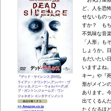
ど、人を恐
せないもの
すか？ も
不気味な音
「人形」も
しょうか。
もだいたい
いますよね
キー』や『
『デッド・サイレンス [DVD]』
ライアン・クワンテン,アンバー・ヴ
形がメイン
ァレッタ,ドニー・ウォルバーグ,ボ
ブ・ガントン,ジェームズ・ワン
あります。
ジェネオン エンタテインメント
出てくるんだ
>> Amazon.co.jp
たくなるほ