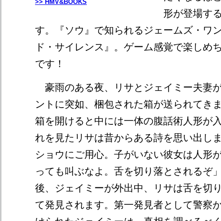
>> HMV&BOOKS
形が登場す
す。『ソウ』で知られるジェームズ・ワ
ド・サイレンス』。ゲーム感覚で楽しめ
です！
豪雨のある夜、リサとジェイミー夫妻が
ントに突如、梱包された箱が送られてき
箱を開けると中には一体の腹話術人形が
れを見たリサは昔からある詩を思い出し
ショウにご用心。子がいない彼女は人形
っても叫ぶなよ。舌を切り落とされるぞ
後、ジェイミーが外出中、リサは舌を切
て発見されます。第一発見者として警察