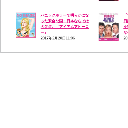
パニックホラーで明らかにな
『
った安全な国・日本ならでは
日
の欠点。『アイアムアヒーロ
を
ー』
な
2017年2月20日11:06
20