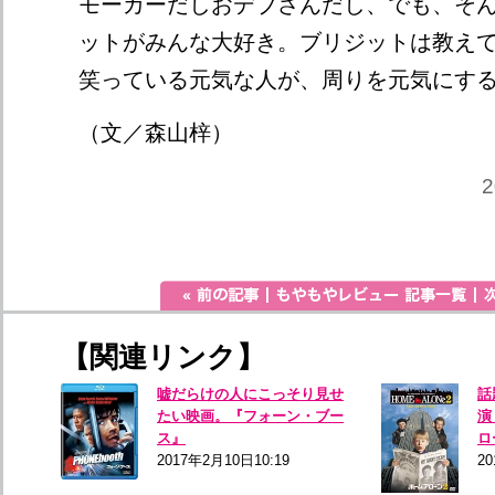
モーカーだしおデブさんだし、でも、そ
ットがみんな大好き。ブリジットは教え
笑っている元気な人が、周りを元気にす
（文／森山梓）
2
【関連リンク】
嘘だらけの人にこっそり見せ
話
たい映画。『フォーン・ブー
演
ス』
ロ
2017年2月10日10:19
2