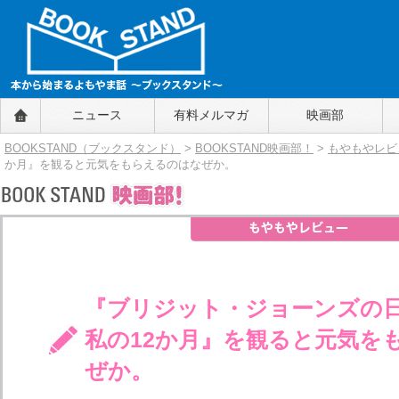
BOOKSTAND（ブックスタンド）
ニュース
有料メルマガ
映画部
～本から始まるよもやま話～
BOOKSTAND（ブ
BOOKSTAND（ブックスタンド）
>
BOOKSTAND映画部！
>
もやもやレビ
ックスタンド）
か月』を観ると元気をもらえるのはなぜか。
『ブリジット・ジョーンズの日
私の12か月』を観ると元気を
ぜか。