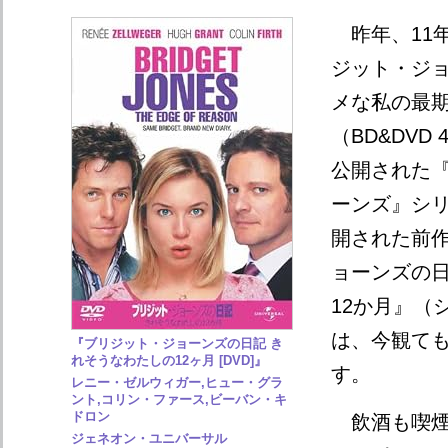
昨年、11
ジット・ジョ
メな私の最
（BD&DVD
公開された
ーンズ』シリ
開された前
ョーンズの日
12か月』（
は、今観て
『ブリジット・ジョーンズの日記 き
れそうなわたしの12ヶ月 [DVD]』
す。
レニー・ゼルウィガー,ヒュー・グラ
ント,コリン・ファース,ビーバン・キ
ドロン
飲酒も喫煙
ジェネオン・ユニバーサル