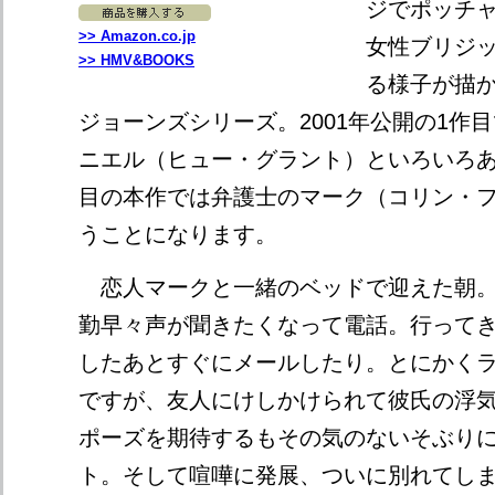
ジでポッチ
>> Amazon.co.jp
女性ブリジ
>> HMV&BOOKS
る様子が描
ジョーンズシリーズ。2001年公開の1作
ニエル（ヒュー・グラント）といろいろあ
目の本作では弁護士のマーク（コリン・
うことになります。
恋人マークと一緒のベッドで迎えた朝。
勤早々声が聞きたくなって電話。行って
したあとすぐにメールしたり。とにかく
ですが、友人にけしかけられて彼氏の浮
ポーズを期待するもその気のないそぶり
ト。そして喧嘩に発展、ついに別れてし