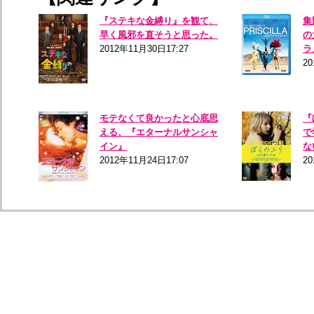
『ステキな金縛り』を観て、
集
早く風邪を直そうと思った。
の
2012年11月30日17:27
ラ
20
モテなくて良かったと心底思
『
える、『エターナルサンシャ
で
イン』
な
2012年11月24日17:07
20