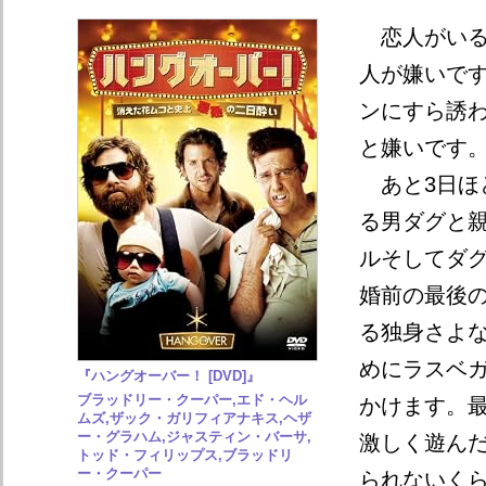
恋人がいる
人が嫌いで
ンにすら誘
と嫌いです
あと3日ほ
る男ダグと
ルそしてダ
婚前の最後
る独身さよ
めにラスベ
『ハングオーバー！ [DVD]』
ブラッドリー・クーパー,エド・ヘル
かけます。
ムズ,ザック・ガリフィアナキス,ヘザ
ー・グラハム,ジャスティン・バーサ,
激しく遊ん
トッド・フィリップス,ブラッドリ
ー・クーパー
られないく