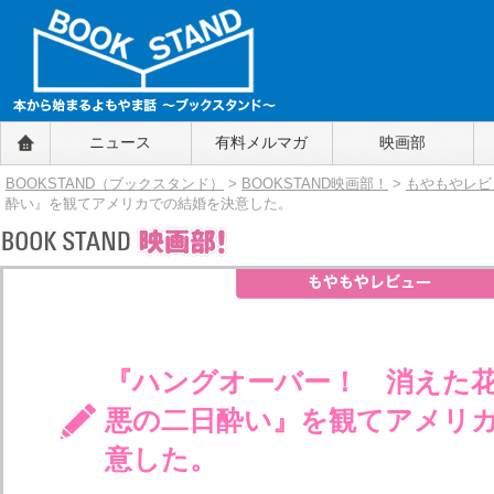
BOOKSTAND（ブックスタンド）
ニュース
有料メルマガ
映画部
～本から始まるよもやま話～
BOOKSTAND（ブ
BOOKSTAND（ブックスタンド）
>
BOOKSTAND映画部！
>
もやもやレビ
ックスタンド）
酔い』を観てアメリカでの結婚を決意した。
『ハングオーバー！ 消えた
悪の二日酔い』を観てアメリ
意した。