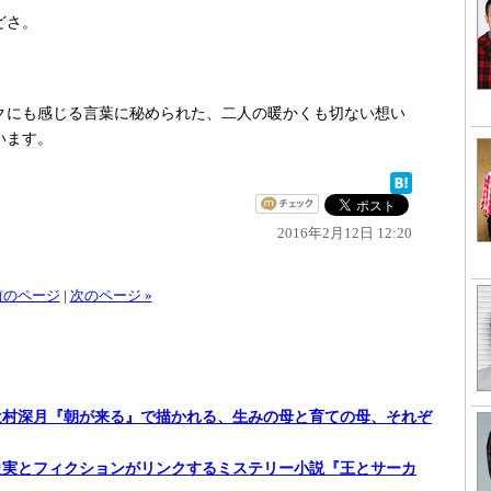
どさ。
にも感じる言葉に秘められた、二人の暖かくも切ない想い
います。
2016年2月12日 12:20
 前のページ
|
次のページ »
】辻村深月『朝が来る』で描かれる、生みの母と育ての母、それぞ
】史実とフィクションがリンクするミステリー小説『王とサーカ