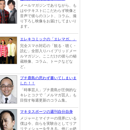
メールマガジンでありながら、も
はやテキストにこだわらず映像と
音声で彼らのコント、コラム、撮
り下ろし映像をお届けしてまいり
ます。
エレキコミックの「エレマガ。」
完全スマホ対応の「観る・聴く・
読む」全部入りハイブリッドメー
ルマガジン。ここだけの彼らの秘
蔵映像、コラム、トークなどな
ど。
プチ鹿島の思わず書いてしまいま
した！！
「時事芸人」プチ鹿島が圧倒的な
キレとコクで「メルマガ芸人」も
目指す毎週更新のコラム集。
マキタスポーツの週刊自分自身
メジャーとマイナーの境界にいる
僕は今、自らを実験台としてリア
リティショーを生きる。他じゃ絶