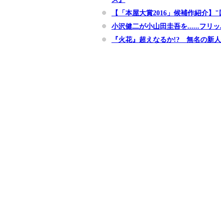
【「本屋大賞2016」候補作紹介】
小沢健二が小山田圭吾を......
『火花』超えなるか!? 無名の新