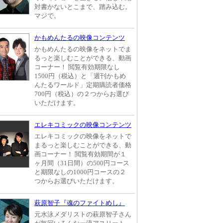
対書かないとこまで、踏み込む。
マジで。
かもめんたるの映像コンテンツ
かもめんたるの映像をネットでま
るっと楽しむことができる、動画
コーナー！ 閲覧有効期限なし
1500円（税込）と「週刊かもめ
んたるワールド」定期購読者価格
700円（税込）の２つからお選び
いただけます。
エレキコミックの映像コンテンツ
エレキコミックの映像をネットで
まるっと楽しむことができる、動
画コーナー！ 閲覧有効期間が１
ヶ月間（31日間）の500円コース
と期限なしの1000円コースの２
つからお選びいただけます。
萩原智子『魂のファイトめし』
元水泳メダリストの萩原智子さん