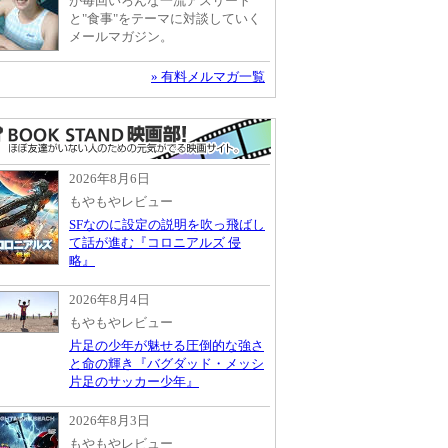
が毎回いろんな一流アスリート
と"食事"をテーマに対談していく
メールマガジン。
» 有料メルマガ一覧
2026年8月6日
もやもやレビュー
SFなのに設定の説明を吹っ飛ばし
て話が進む『コロニアルズ 侵
略』
2026年8月4日
もやもやレビュー
片足の少年が魅せる圧倒的な強さ
と命の輝き『バグダッド・メッシ
片足のサッカー少年』
2026年8月3日
もやもやレビュー