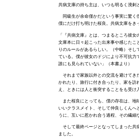
共病文庫の持ち主は、いつも明るく溌剌
同級生が余命僅かだという事実に驚く僕
僕にだけ打ち明けた桜良。共病文庫をき
「『共病文庫』とは、つまるところ彼女
文庫本に日々起こった出来事や感じたこ
りのルールがあるらしい。（中略）そし
ている。僕が彼女のドジにより不可抗力
誰にも見られていない」（本書より）
それまで家族以外との交流を避けてきた
かれたり、旅行に付き合ったり、家を訪
え、ときには人と衝突することをも受け
また桜良にとっても、僕の存在は、地味
いいクラスメイト、そして仲良しくんへ
うに、互いに惹かれ合う過程、その繊細
そして最終ページとなってしまった共病
ました。