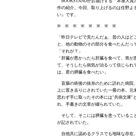
BOOKSTANDがお届けする「本屋大賞2
作の紹介。今回、取り上げるのは住野よ
い』です。
※ ※ ※ ※ ※ ※ ※ ※
「昨日テレビで見たんだぁ、昔の人はど
と、他の動物のその部分を食べたんだっ
「それが？」
「肝臓が悪かったら肝臓を食べて、胃が
て、そうしたら病気が治るって信じられ
は、君の膵臓を食べたい」
盲腸の術後の抜糸のために訪れた病院
上に置き去りにされていた一冊の本。元
思わず手に取ったその本には"共病文庫"
れ、手書きの文章が綴られていた。
そして、そこには膵臓を患っているこ
が記されていた。
自他共に認めるクラスでも地味な存在、