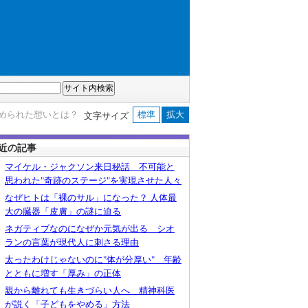
秘められた想いとは？
標準
拡大
文字サイズ
近の記事
マイケル・ジャクソン来日秘話 不可能と
思われた"奇跡のステージ"を実現させた人々
なぜヒトは「裸のサル」になった？ 人体最
大の臓器「皮膚」の謎に迫る
ネガティブなのになぜか元気が出る シオ
ランの言葉が現代人に刺さる理由
太ったわけじゃないのに"体が分厚い" 年齢
とともに増す「厚み」の正体
親から離れても生きづらい人へ 精神科医
が説く「子どもをやめる」方法