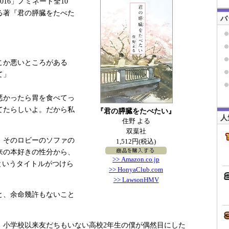
016」ノミネート全10
る著『君の膵臓をたべた
バ
こか悪いところがある
て」
悪かったら胃を食べてっ
てたらしいよ。だから私
『君の膵臓をたべたい』
人
住野 よる
双葉社
、そのロビーのソファの
1,512円(税込)
来の本好きの性分から、
>> Amazon.co.jp
というタイトルがつけら
>> HonyaClub.com
>> LawsonHMV
と、余命幾許もないこと
小学校以来友だちもいない高校2年生の僕が偶然目にした