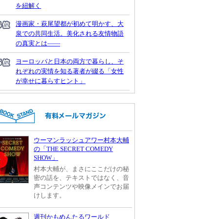
を紐解く
漫画家・萩尾望都が初めて明かす、大
泉での共同生活。美化される友情物語
の真実とは――
ヨーロッパと日本の両方で暮らし、そ
れぞれの実情を知る著者が綴る「女性
が幸せに暮らすヒント」
ウーマンラッシュアワー村本大輔
の「THE SECRET COMEDY
SHOW」
村本大輔が、まさにここだけの秘
密の話を、テキストではなく、音
声コンテンツや映像メインでお届
けします。
週刊かもめんたるワールド