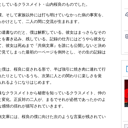
としているクラスメイト・山内桜良のものでした。
。そして家族以外には打ち明けていなかった病の事実を、
っかけとして、二人の間に交流が生まれます。
の遺書なのだと、僕は解釈している。彼女はまっさらなその
とを書き込み、残している。記録の仕方にはどうやら彼女な
て、彼女は死ぬまで『共病文庫』を誰にも公開しないと決め
で見てしまった最初の一ページを例外とし、その生の記録は
僕は、桜良に促される形で、半ば強引に焼き肉に連れて行
れたりとしているうち、次第に人との関わりに楽しさを覚
入れるようになりはじめます。
なクラスメイトから秘密を知っているクラスメイト、仲の
と変化。正反対の二人が、まるでそれが必然であったかのよ
な感情の揺れが描写されていきます。
文庫には、桜良の僕に向けた次のような言葉が残されてい