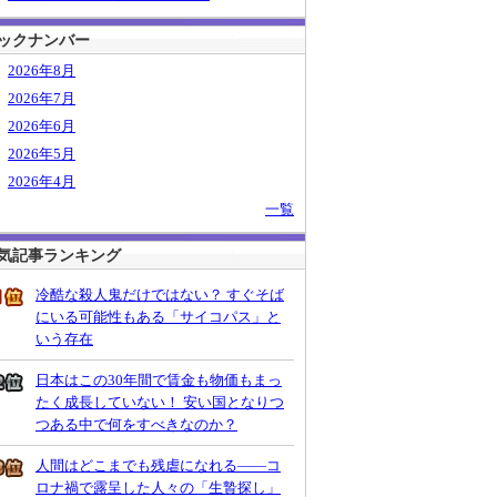
ックナンバー
2026年8月
2026年7月
2026年6月
2026年5月
2026年4月
一覧
気記事ランキング
冷酷な殺人鬼だけではない？ すぐそば
にいる可能性もある「サイコパス」と
いう存在
日本はこの30年間で賃金も物価もまっ
たく成長していない！ 安い国となりつ
つある中で何をすべきなのか？
人間はどこまでも残虐になれる――コ
ロナ禍で露呈した人々の「生贄探し」