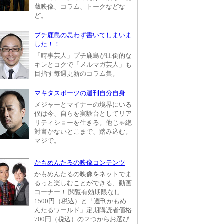
蔵映像、コラム、トークなどな
ど。
プチ鹿島の思わず書いてしまいま
した！！
「時事芸人」プチ鹿島が圧倒的な
キレとコクで「メルマガ芸人」も
目指す毎週更新のコラム集。
マキタスポーツの週刊自分自身
メジャーとマイナーの境界にいる
僕は今、自らを実験台としてリア
リティショーを生きる。他じゃ絶
対書かないとこまで、踏み込む。
マジで。
かもめんたるの映像コンテンツ
かもめんたるの映像をネットでま
るっと楽しむことができる、動画
コーナー！ 閲覧有効期限なし
1500円（税込）と「週刊かもめ
んたるワールド」定期購読者価格
700円（税込）の２つからお選び