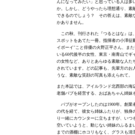
んになってみたい」と思っている人は多
か。しかし、どうやったら理想通り、素
できるのでしょう？ その答えは、素敵な
かありません。
この秋、刊行された『つるとはな』は
スポットをあてた一冊。指揮者の小澤征
イボーイ"こと俳優の火野正平さん、ま
いる60代後半の女性、東京・南青山でギ
の女性など、ありとあらゆる素敵な人た
されています。どの記事も、先輩方のお
うな、素敵な笑顔の写真も添えられて。
また本誌では、アイルランド北西部の海
老舗パブを経営する、おばあちゃん姉妹
パブがオープンしたのは1900年。創業
の代を経て、彼女ら姉妹ふたりが、独身
り一緒にカウンターに立ちますが、いつ
空いていようと、動じない姉妹のふるま
までの酒棚にホコリもなく、グラスも清