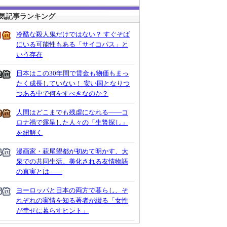
気記事ランキング
冷酷な殺人鬼だけではない？ すぐそば
にいる可能性もある「サイコパス」と
いう存在
日本はこの30年間で賃金も物価もまっ
たく成長していない！ 安い国となりつ
つある中で何をすべきなのか？
人間はどこまでも残虐になれる――コ
ロナ禍で露呈した人々の「生贄探し」
を紐解く
漫画家・萩尾望都が初めて明かす、大
泉での共同生活。美化される友情物語
の真実とは――
ヨーロッパと日本の両方で暮らし、そ
れぞれの実情を知る著者が綴る「女性
が幸せに暮らすヒント」