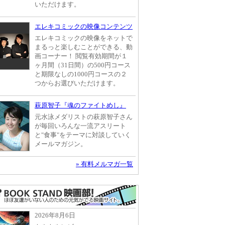
いただけます。
エレキコミックの映像コンテンツ
エレキコミックの映像をネットで
まるっと楽しむことができる、動
画コーナー！ 閲覧有効期間が１
ヶ月間（31日間）の500円コース
と期限なしの1000円コースの２
つからお選びいただけます。
萩原智子『魂のファイトめし』
元水泳メダリストの萩原智子さん
が毎回いろんな一流アスリート
と"食事"をテーマに対談していく
メールマガジン。
» 有料メルマガ一覧
2026年8月6日