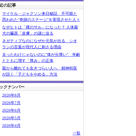
近の記事
マイケル・ジャクソン来日秘話 不可能と
思われた"奇跡のステージ"を実現させた人々
なぜヒトは「裸のサル」になった？ 人体最
大の臓器「皮膚」の謎に迫る
ネガティブなのになぜか元気が出る シオ
ランの言葉が現代人に刺さる理由
太ったわけじゃないのに"体が分厚い" 年齢
とともに増す「厚み」の正体
親から離れても生きづらい人へ 精神科医
が説く「子どもをやめる」方法
ックナンバー
2026年8月
2026年7月
2026年6月
2026年5月
2026年4月
一覧