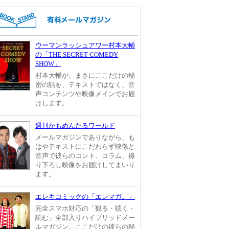
ウーマンラッシュアワー村本大輔
の「THE SECRET COMEDY
SHOW」
村本大輔が、まさにここだけの秘
密の話を、テキストではなく、音
声コンテンツや映像メインでお届
けします。
週刊かもめんたるワールド
メールマガジンでありながら、も
はやテキストにこだわらず映像と
音声で彼らのコント、コラム、撮
り下ろし映像をお届けしてまいり
ます。
エレキコミックの「エレマガ。」
完全スマホ対応の「観る・聴く・
読む」全部入りハイブリッドメー
ルマガジン。ここだけの彼らの秘