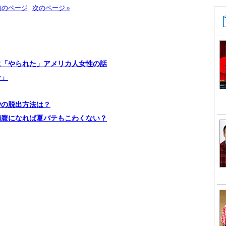
 前のページ
|
次のページ »
に「やられた」アメリカ人女性の話
分」
時の脱出方法は？
満腹になれば夏バテもこわくない？