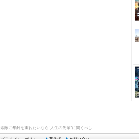
> 素敵に年齢を重ねたいなら"人生の先輩"に聞くべし