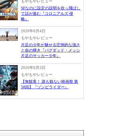
もやもやレビュー
SFなのに設定の説明を吹っ飛ばし
て話が進む『コロニアルズ 侵
略』
2026年8月4日
もやもやレビュー
片足の少年が魅せる圧倒的な強さ
と命の輝き『バグダッド・メッシ
片足のサッカー少年』
2026年8月3日
もやもやレビュー
【無観客！ 誰も観ない映画祭 第
58回】『ゾンビライダー』