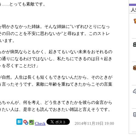
....とっても素敵です。
人
明かさなかった姉妹。そんな姉妹に"いずれひとりになっ
その日のことを不安に思わないか"と尋ねます。このストレ
ています。
らかが病気ならともかく、起きてもいない未来をおそれるの
の通りになるわけではないし、私たちにできるのは日々起き
トを尽くすことだけ」
自然。人生は長くも短くもできないんだから、そのときが
う言ったそうです。素敵に年齢を重ねてきたからこその言葉
ちゃんが、何を考え、どう生きてきたかを彼らの金言から
きたい人は、是非とも読んでおきたい雑誌と言えそうです。
Check
2014年11月19日 19:00