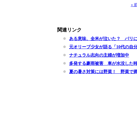
«
関連リンク
ある意味、全米が泣いた？ パリ
元オリーブ少女が語る「10代の自
ナチュラル志向の主婦が増加中
多発する豪雨被害 車が水没した
夏の暑さ対策には野菜！ 野菜で