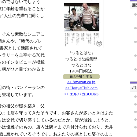
いのではないでしょう
最
敵に年齢を重ねることが
"人生の先輩"に聞くし
、そんな素敵なシニアに
爾さんや、"稀代のプレ
た書家として活躍されて
『つるとはな』
ャラリーを主宰する70代
つるとはな編集部
ちのインタビューが掲載
つるとはな
人柄がひと目でわかるよ
1,404円(税込)
>> Amazon.co.jp
バ
辺の街・バンドーランの
>> HonyaClub.com
>> エルパカBOOKS
も登場しています。
者の祖父が礎を築き、父
のまま店を守ってきたそうです。お客さんが多いときはふた
もは交代で切り盛りしているのだとか。店が混雑しようと、
いは優雅そのもの。店内は隅々まで片付けられており、天井
潔に磨かれているそうです。おふたりの凛とした姿そのまま