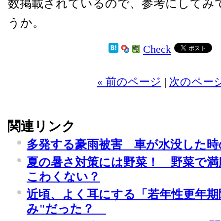
数掲載されているので、参考にしてみ
うか。
Check
« 前のページ
|
次のページ
関連リンク
多発する豪雨被害 車が水没した時
夏の暑さ対策には野菜！ 野菜で満
こわくない？
近頃、よく耳にする「若年性更年期
み"だった？