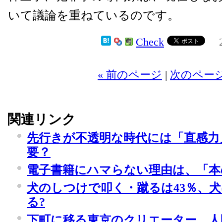
いて議論を重ねているのです。
Check
20
« 前のページ
|
次のページ
関連リンク
先行きが不透明な時代には「直感力
要？
電子書籍にハマらない理由は、「本
犬のしつけで叩く・蹴るは43％、
る?
下町に移る東京のクリエーター、人