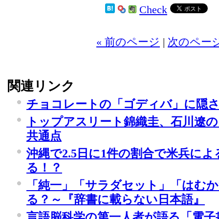
Check
2
« 前のページ
|
次のページ
関連リンク
チョコレートの「ゴディバ」に隠
トップアスリート錦織圭、石川遼の
共通点
沖縄で2.5日に1件の割合で米兵に
る！？
「純一」「サラダセット」「はむか
る？～『辞書に載らない日本語』
言語脳科学の第一人者が語る「電子