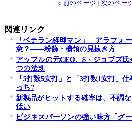
« 前のページ
|
次のページ
関連リンク
「ベテラン経理マン」「アラフォー
意？――粉飾・横領の見抜き方
アップルの元CEO、S・ジョブズ氏
つの法則
「5打数5安打」と「3打数1安打」
っち?
新製品がヒットする確率は、不調な
低い
ビジネスパーソンの強い味方「グー