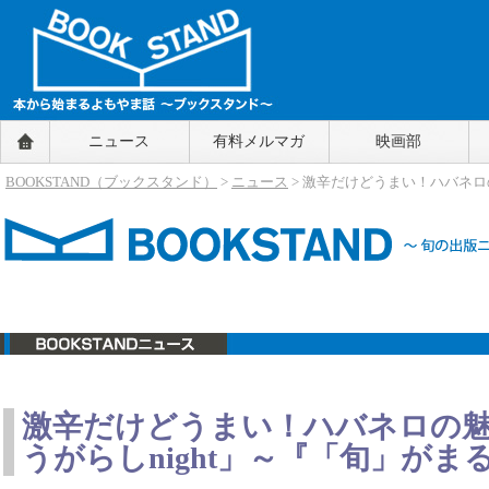
BOOKSTAND（ブックスタンド）
ニュース
有料メルマガ
映画部
～本から始まるよもやま話～
BOOKSTAND（ブ
BOOKSTAND（ブックスタンド）
>
ニュース
> 激辛だけどうまい！ハバネロ
ックスタンド）
ニュース
激辛だけどうまい！ハバネロの
うがらしnight」～『「旬」がま