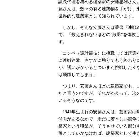
議長代理を務める建築家の安藤忠雄さん
藤さんは、数々の有名建築物を手がけ、
世界的な建築家として知られています。
しかし、そんな安藤さんは著書『連戦
で、「数えきれないほどの"敗退"を体験
す。
「コンペ（設計競技）に挑戦しては落選
に連戦連敗、さすがに懲りてもう終わり
が、誘いがかかるとついまた挑戦したく
は飛躍してしまう」
つまり、安藤さんほどの建築家でも、
だと言うのですが、それがかえって、次
いるそうなのです。
1941年生まれの安藤さんは、芸術家は
傾向があるなかで、未だに若々しい競争
築家という職業が、そうさせている部分
落としていかなければ、建築家として生