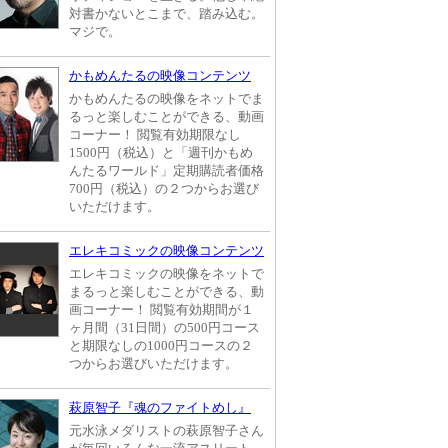
対書かないとこまで、踏み込む。
マジで。
かもめんたるの映像コンテンツ
かもめんたるの映像をネットでま
るっと楽しむことができる、動画
コーナー！ 閲覧有効期限なし
1500円（税込）と「週刊かもめ
んたるワールド」定期購読者価格
700円（税込）の２つからお選び
いただけます。
エレキコミックの映像コンテンツ
エレキコミックの映像をネットで
まるっと楽しむことができる、動
画コーナー！ 閲覧有効期間が１
ヶ月間（31日間）の500円コース
と期限なしの1000円コースの２
つからお選びいただけます。
萩原智子『魂のファイトめし』
元水泳メダリストの萩原智子さん