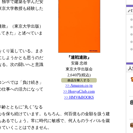
。独学で建築を学んだ安
東京大学教授も経験した
バ
連敗』（東京大学出版）
してきた」と述べていま
をくり返している。まさ
『連戦連敗』
にしようかとも思うのだ
安藤 忠雄
なる。次の闘いへと意識
人
東京大学出版会
2,640円(税込)
コンペでは「負け続き」
>> Amazon.co.jp
の仕事への活力になって
>> HonyaClub.com
>> HMV&BOOKS
年齢とともに"丸く"なる
心を保ち続けています。もちろん、何百億もの金額を扱う建
もあるでしょう。常に時代に敏感で、何人ものライバルを蹴
きていくことはできません。