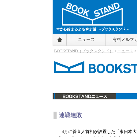
BOOKSTAND（ブックスタンド）
ニュース
有料メルマ
～本から始まるよもやま話～
BOOKSTAND（ブ
BOOKSTAND（ブックスタンド）
>
ニュース
ックスタンド）
ニュース
連戦連敗
4月に菅直人首相が設置した「東日本大