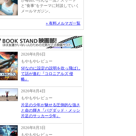
が毎回いろんな一流アスリート
と"食事"をテーマに対談していく
メールマガジン。
» 有料メルマガ一覧
2026年8月6日
もやもやレビュー
SFなのに設定の説明を吹っ飛ばし
て話が進む『コロニアルズ 侵
略』
2026年8月4日
もやもやレビュー
片足の少年が魅せる圧倒的な強さ
と命の輝き『バグダッド・メッシ
片足のサッカー少年』
2026年8月3日
もやもやレビュー