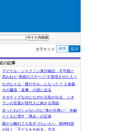
標準
拡大
文字サイズ
近の記事
マイケル・ジャクソン来日秘話 不可能と
思われた"奇跡のステージ"を実現させた人々
なぜヒトは「裸のサル」になった？ 人体最
大の臓器「皮膚」の謎に迫る
ネガティブなのになぜか元気が出る シオ
ランの言葉が現代人に刺さる理由
太ったわけじゃないのに"体が分厚い" 年齢
とともに増す「厚み」の正体
親から離れても生きづらい人へ 精神科医
が説く「子どもをやめる」方法