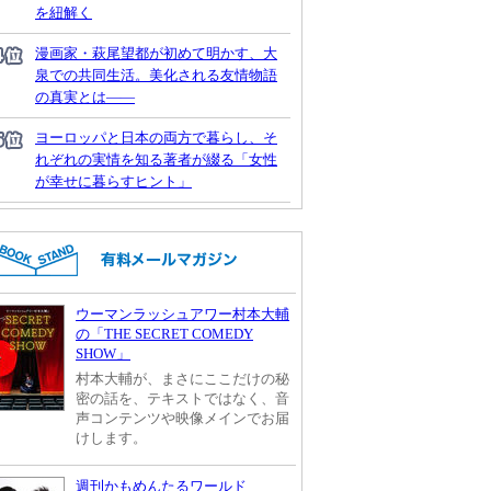
を紐解く
漫画家・萩尾望都が初めて明かす、大
泉での共同生活。美化される友情物語
の真実とは――
ヨーロッパと日本の両方で暮らし、そ
れぞれの実情を知る著者が綴る「女性
が幸せに暮らすヒント」
ウーマンラッシュアワー村本大輔
の「THE SECRET COMEDY
SHOW」
村本大輔が、まさにここだけの秘
密の話を、テキストではなく、音
声コンテンツや映像メインでお届
けします。
週刊かもめんたるワールド