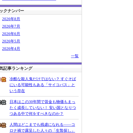
ックナンバー
2026年8月
2026年7月
2026年6月
2026年5月
2026年4月
一覧
気記事ランキング
冷酷な殺人鬼だけではない？ すぐそば
にいる可能性もある「サイコパス」と
いう存在
日本はこの30年間で賃金も物価もまっ
たく成長していない！ 安い国となりつ
つある中で何をすべきなのか？
人間はどこまでも残虐になれる――コ
ロナ禍で露呈した人々の「生贄探し」