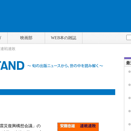
ガ
映画部
WEB本の雑誌
> 連戦連敗
最
震災復興構想会議」の