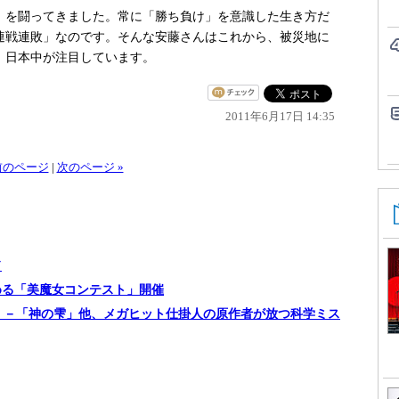
を闘ってきました。常に「勝ち負け」を意識した生き方だ
連戦連敗」なのです。そんな安藤さんはこれから、被災地に
。日本中が注目しています。
2011年6月17日 14:35
 前のページ
|
次のページ »
ド
める「美魔女コンテスト」開催
RI」－「神の雫」他、メガヒット仕掛人の原作者が放つ科学ミス