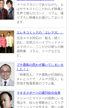
メールマガジンでありながら、も
はやテキストにこだわらず映像と
音声で彼らのコント、コラム、撮
り下ろし映像をお届けしてまいり
ます。
エレキコミックの「エレマガ。」
完全スマホ対応の「観る・聴く・
読む」全部入りハイブリッドメー
ルマガジン。ここだけの彼らの秘
蔵映像、コラム、トークなどな
ど。
プチ鹿島の思わず書いてしまいま
した！！
「時事芸人」プチ鹿島が圧倒的な
キレとコクで「メルマガ芸人」も
目指す毎週更新のコラム集。
マキタスポーツの週刊自分自身
メジャーとマイナーの境界にいる
僕は今、自らを実験台としてリア
リティショーを生きる。他じゃ絶