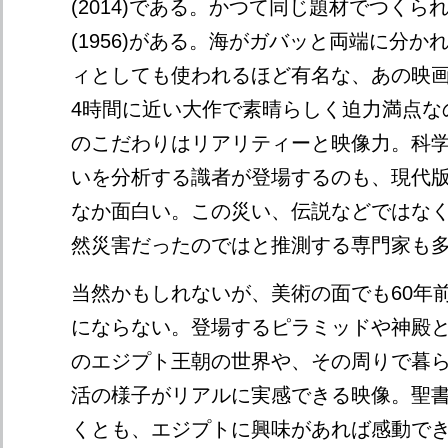
(2014)である。かつて同じ題材でつくら
(1956)がある。海がガバッと両端に分か
ィとしても使われるほど有名な、あの映
4時間に近い大作で素晴らしく迫力満点な
のこだわりはリアリティーと映像力。科
いを分析する識者が登場するのも、現代
なか面白い。この災い、伝説などではな
然災害だったのではと推測する専門家も
当然かもしれないが、美術の面でも60年
にならない。登場するピラミッドや神殿とい
のエジプト王朝の世界や、その周りで暮
活の様子がリアルに実感できる映像。聖
くとも、エジプトに興味があれば感動で