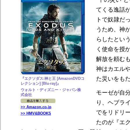
てくる逸話
トで奴隷だ
うため、神が
らしたとい
く使命を授
解放を頼む
神はカエル
た災いをもたら
『エクソダス:神と王 [AmazonDVDコ
レクション] [Blu-ray]』
ウォルト・ディズニー・ジャパン株
モーゼが自
式会社
り、ヘブラ
>> Amazon.co.jp
でをリドリ
>> HMV&BOOKS
たのが『エ