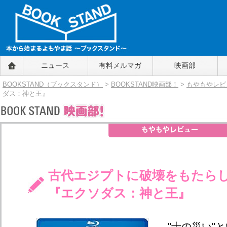
BOOKSTAND（ブックスタンド）
ニュース
有料メルマガ
映画部
～本から始まるよもやま話～
BOOKSTAND（ブ
BOOKSTAND（ブックスタンド）
>
BOOKSTAND映画部！
>
もやもやレビ
ックスタンド）
ダス：神と王』
古代エジプトに破壊をもたら
『エクソダス：神と王』
"十の災い"