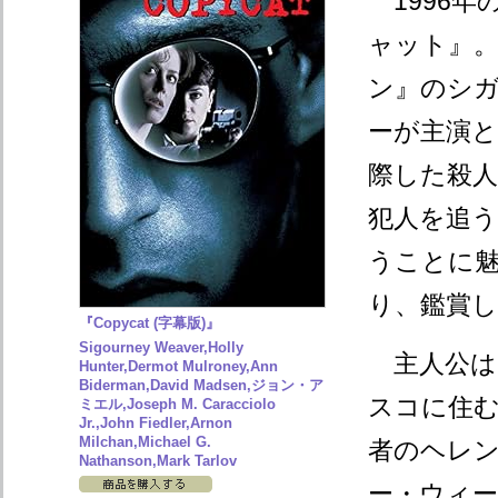
1996年
ャット』
ン』のシ
ーが主演
際した殺
犯人を追
うことに
り、鑑賞
『Copycat (字幕版)』
Sigourney Weaver,Holly
主人公は
Hunter,Dermot Mulroney,Ann
Biderman,David Madsen,ジョン・ア
スコに住む
ミエル,Joseph M. Caracciolo
Jr.,John Fiedler,Arnon
Milchan,Michael G.
者のヘレ
Nathanson,Mark Tarlov
ー・ウィー