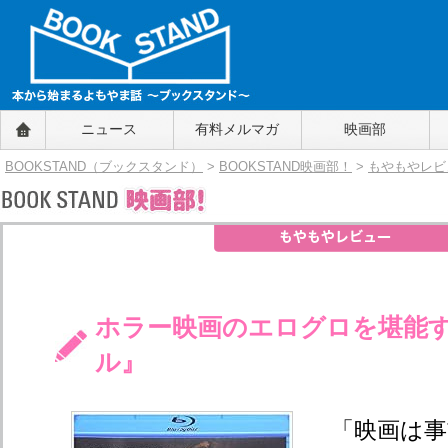
BOOKSTAND（ブックスタンド）
ニュース
有料メルマガ
映画部
～本から始まるよもやま話～
BOOKSTAND（ブ
BOOKSTAND（ブックスタンド）
>
BOOKSTAND映画部！
>
もやもやレビ
ックスタンド）
ホラー映画のエログロを堪能
ル』
「映画は事