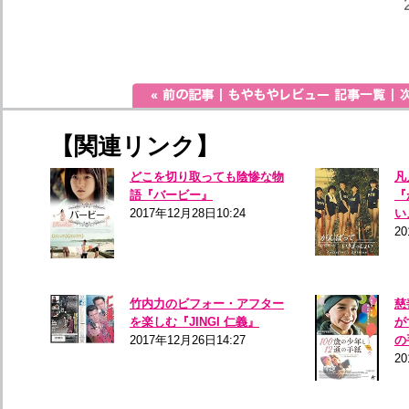
【関連リンク】
どこを切り取っても陰惨な物
凡
語『バービー』
『
2017年12月28日10:24
い
20
竹内力のビフォー・アフター
慈
を楽しむ『JINGI 仁義』
が
2017年12月26日14:27
の
20