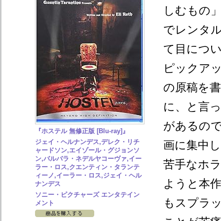
しむもの
でレンタ
て目につ
ピックア
の原稿を
に、と言
があるの
『ホステル 無修正版 [Blu-ray]』
ジェイ・ヘルナンデス,デレク・リチ
画に集中
ャードソン,エイゾール・グジョンソ
ン,バルバラ・ネデルヤコーヴァ,イー
苦手なホ
ラー・ロス,クエンティン・タランテ
ィーノ,イーラー・ロス,ジェイ・ヘル
ようと本
ナンデス
ソニー・ピクチャーズ エンタテイン
もスプラ
メント