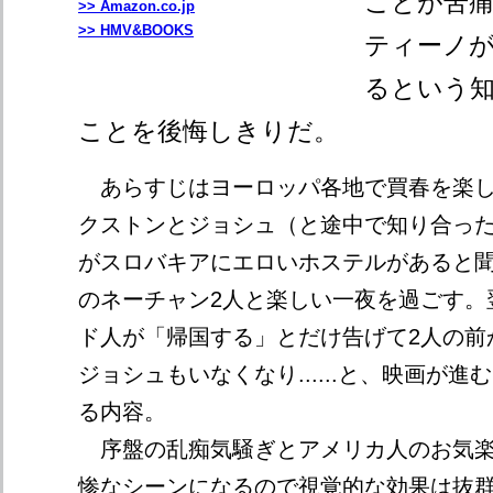
ことが苦
>> Amazon.co.jp
>> HMV&BOOKS
ティーノ
るという
ことを後悔しきりだ。
あらすじはヨーロッパ各地で買春を楽し
クストンとジョシュ（と途中で知り合っ
がスロバキアにエロいホステルがあると
のネーチャン2人と楽しい一夜を過ごす。
ド人が「帰国する」とだけ告げて2人の前
ジョシュもいなくなり......と、映画が
る内容。
序盤の乱痴気騒ぎとアメリカ人のお気楽
惨なシーンになるので視覚的な効果は抜