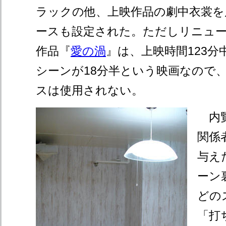
ラックの他、上映作品の劇中衣裳を
ースも設定された。ただしリニュー
作品『
愛の渦
』は、上映時間123分
シーンが18分半という映画なので
スは使用されない。
内覧
関係
与え
ーン
どの
「打