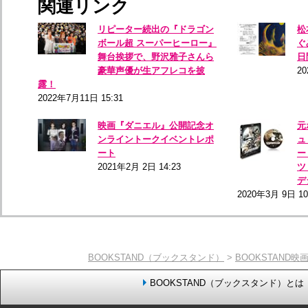
関連リンク
リピーター続出の『ドラゴン
松
ボール超 スーパーヒーロー』
ぐ
舞台挨拶で、野沢雅子さんら
日
豪華声優が生アフレコを披
20
露！
2022年7月11日 15:31
映画『ダニエル』公開記念オ
元
ンライントークイベントレポ
ュ
ート
ー
2021年2月 2日 14:23
ツ
デ
2020年3月 9日 10
BOOKSTAND（ブックスタンド）
>
BOOKSTAND映
BOOKSTAND（ブックスタンド）とは