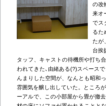
の改
来オ
でス
るた
たが
台挨
タッフ、キャストの待機所や打ち
われてきた､由緒ある(?)スペース
んまりした空間が、なんとも昭和
雰囲気を醸し出していた。ところ
ーアルで、この小部屋から畳が撤去
材の床にソファが置かれることとなっ