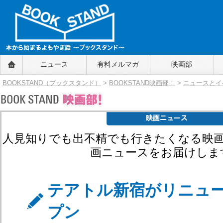
BOOKSTAND（ブックスタンド）
ニュース
有料メルマガ
映画部
～本から始まるよもやま話～
BOOKSTAND（ブ
BOOKSTAND（ブックスタンド）
>
BOOKSTAND映画部！
>
ニュースとイ
ックスタンド）
人見知りでも出不精でも行きたくなる映
画ニュースをお届けしま
テアトル新宿がリニュー
プン