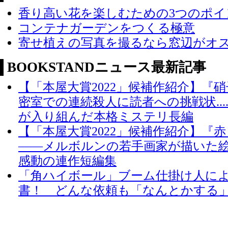
香り高い花を楽しむための3つのポイ
コンテナガーデンをつくる極意
寄せ植えの写真を撮るなら窓辺がオ
BOOKSTANDニュース最新記事
【「本屋大賞2022」候補作紹介】『
密室での連続殺人に読者への挑戦状...
が入り組んだ本格ミステリ長編
【「本屋大賞2022」候補作紹介】『
――メルボルンの若手画家が描いた
感動の連作短編集
「角ハイボール」ブーム仕掛け人に
書！ どんな依頼も「なんとかする