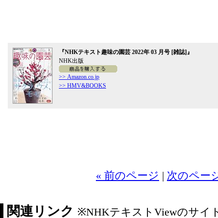
『NHKテキスト趣味の園芸 2022年 03 月号 [雑誌]』
NHK出版
>> Amazon.co.jp
>> HMV&BOOKS
« 前のページ
|
次のページ
関連リンク
※NHKテキストViewのサ