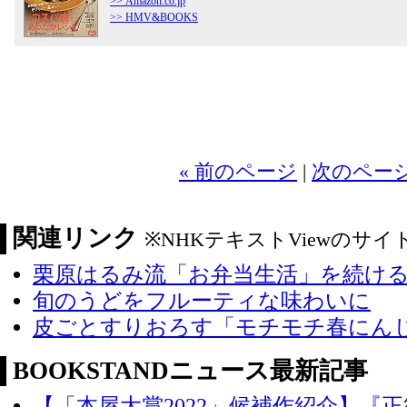
>> Amazon.co.jp
>> HMV&BOOKS
2
« 前のページ
|
次のページ
関連リンク
※NHKテキストViewのサ
栗原はるみ流「お弁当生活」を続け
旬のうどをフルーティな味わいに
皮ごとすりおろす「モチモチ春にん
BOOKSTANDニュース最新記事
【「本屋大賞2022」候補作紹介】『