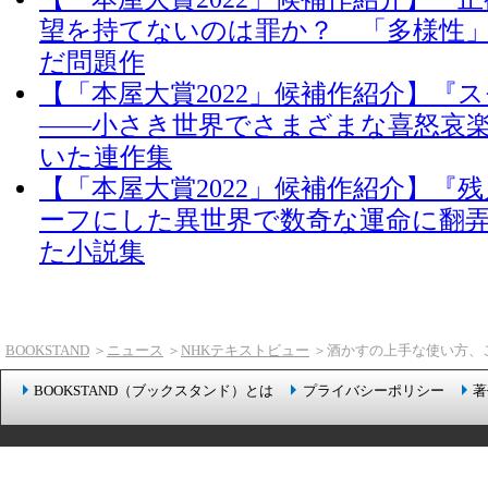
望を持てないのは罪か？ 「多様性
だ問題作
【「本屋大賞2022」候補作紹介】『
――小さき世界でさまざまな喜怒哀
いた連作集
【「本屋大賞2022」候補作紹介】『
ーフにした異世界で数奇な運命に翻
た小説集
BOOKSTAND
＞
ニュース
＞
NHKテキストビュー
＞酒かすの上手な使い方、
BOOKSTAND（ブックスタンド）とは
プライバシーポリシー
著