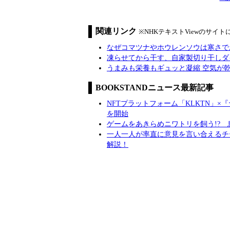
関連リンク
※NHKテキストViewのサイ
なぜコマツナやホウレンソウは寒さで
凍らせてから干す、自家製切り干しダ
うまみも栄養もギュッと凝縮 空気が
BOOKSTANDニュース最新記事
NFTプラットフォーム「KLKTN」
を開始
ゲームをあきらめニワトリを飼う!? 
一人一人が率直に意見を言い合えるチ
解説！