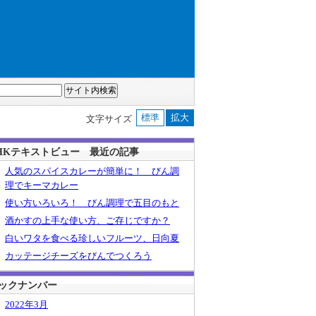
標準
拡大
文字サイズ
HKテキストビュー 最近の記事
人気のスパイスカレーが簡単に！ びん調
理でキーマカレー
使い方いろいろ！ びん調理で五目のもと
酒かすの上手な使い方、ご存じですか？
白いワタを食べる珍しいフルーツ、日向夏
カッテージチーズをびんでつくろう
ックナンバー
2022年3月