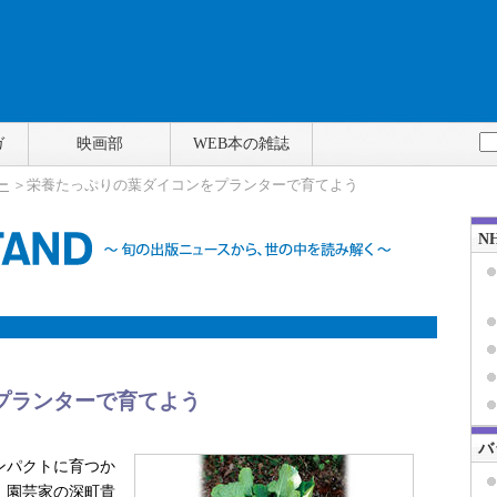
ガ
映画部
WEB本の雑誌
ー
＞栄養たっぷりの葉ダイコンをプランターで育てよう
N
プランターで育てよう
バ
ンパクトに育つか
。園芸家の深町貴