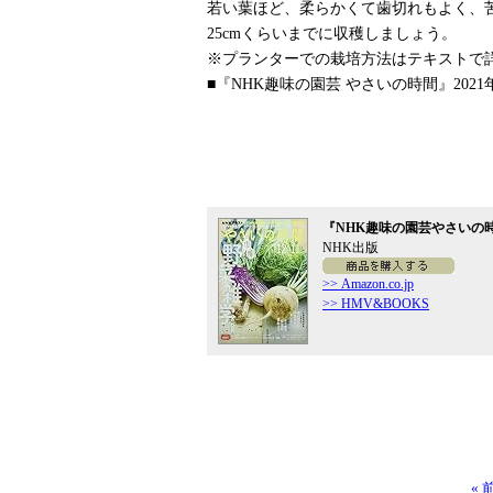
若い葉ほど、柔らかくて歯切れもよく、
25cmくらいまでに収穫しましょう。
※プランターでの栽培方法はテキストで
■『NHK趣味の園芸 やさいの時間』2021
『NHK趣味の園芸やさいの時間 2
NHK出版
>> Amazon.co.jp
>> HMV&BOOKS
«