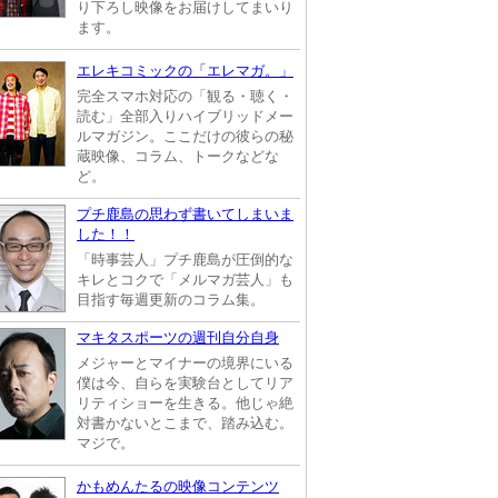
り下ろし映像をお届けしてまいり
ます。
エレキコミックの「エレマガ。」
完全スマホ対応の「観る・聴く・
読む」全部入りハイブリッドメー
ルマガジン。ここだけの彼らの秘
蔵映像、コラム、トークなどな
ど。
プチ鹿島の思わず書いてしまいま
した！！
「時事芸人」プチ鹿島が圧倒的な
キレとコクで「メルマガ芸人」も
目指す毎週更新のコラム集。
マキタスポーツの週刊自分自身
メジャーとマイナーの境界にいる
僕は今、自らを実験台としてリア
リティショーを生きる。他じゃ絶
対書かないとこまで、踏み込む。
マジで。
かもめんたるの映像コンテンツ