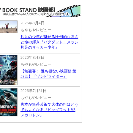
2026年8月4日
もやもやレビュー
片足の少年が魅せる圧倒的な強さ
と命の輝き『バグダッド・メッシ
片足のサッカー少年』
2026年8月3日
もやもやレビュー
【無観客！ 誰も観ない映画祭 第
58回】『ゾンビライダー』
2026年7月31日
もやもやレビュー
脚本が無茶苦茶で大体の粗はどう
でもよくなる『ビッグフットVS
メガロドン』