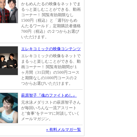
かもめんたるの映像をネットでま
るっと楽しむことができる、動画
コーナー！ 閲覧有効期限なし
1500円（税込）と「週刊かもめ
んたるワールド」定期購読者価格
700円（税込）の２つからお選び
いただけます。
エレキコミックの映像コンテンツ
エレキコミックの映像をネットで
まるっと楽しむことができる、動
画コーナー！ 閲覧有効期間が１
ヶ月間（31日間）の500円コース
と期限なしの1000円コースの２
つからお選びいただけます。
萩原智子『魂のファイトめし』
元水泳メダリストの萩原智子さん
が毎回いろんな一流アスリート
と"食事"をテーマに対談していく
メールマガジン。
» 有料メルマガ一覧