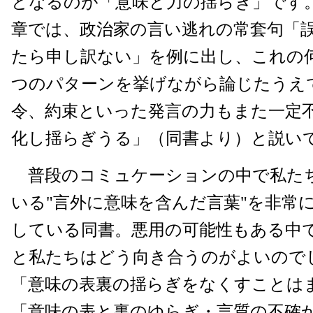
となるのが「意味と力の揺らぎ」です。
章では、政治家の言い逃れの常套句「
たら申し訳ない」を例に出し、これの
つのパターンを挙げながら論じたうえ
令、約束といった発言の力もまた一定
化し揺らぎうる」（同書より）と説い
普段のコミュケーションの中で私た
いる"言外に意味を含んだ言葉"を非常
している同書。悪用の可能性もある中
と私たちはどう向き合うのがよいので
「意味の表裏の揺らぎをなくすことは
「意味の表と裏のゆらぎ・言質の不確