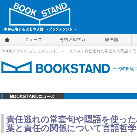
BOOKSTAND（ブックスタンド）
ニュース
有料メルマガ
映画部
～本から始まるよもやま話～
BOOKSTAND（ブ
BOOKSTAND（ブックスタンド）
>
ニュース
> 責任逃れの常套句や隠語を使
ックスタンド）
ニュース
責任逃れの常套句や隠語を使った駆け引
葉と責任の関係について言語哲学