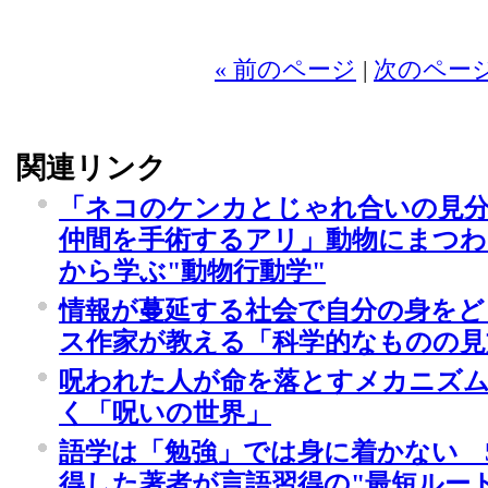
« 前のページ
|
次のページ
関連リンク
「ネコのケンカとじゃれ合いの見
仲間を手術するアリ」動物にまつ
から学ぶ"動物行動学"
情報が蔓延する社会で自分の身をど
ス作家が教える「科学的なものの見
呪われた人が命を落とすメカニズム
く「呪いの世界」
語学は「勉強」では身に着かない 5
得した著者が言語習得の"最短ルー