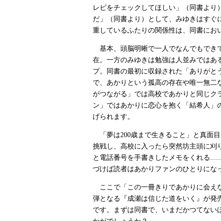
レビをチェックしてほしい」（同書より
だ」（同書より）として、みゆきはすぐ
重しているふたりの関係性は、同書にお
基本、頭脳明晰で一人でなんでもできて
在。一方のみゆきは勉強は人並みではあ
プ。同書の最初に収録された「ありがと
で、あかりという孤高の存在や唯一無二
がつながる」では高校であかりと同じク
ン」ではあかりに恋心を抱く「結希人」
げられます。
「夢は200歳まで生きること」と真面目
挑戦し、高校に入ったら突然坊主頭に刈り
と電話番号を手書きしたメモをくれる...
づけば読者はあかりファンのひとりにな
ここで「この一冊きりであかりに会えないのか
弾となる『成瀬は信じた道をいく』が発
です。まずは同書で、いまだかつてない