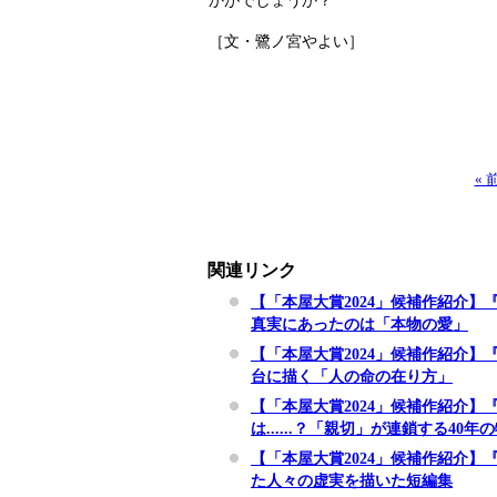
かがでしょうか？
［文・鷺ノ宮やよい］
«
関連リンク
【「本屋大賞2024」候補作紹介
真実にあったのは「本物の愛」
【「本屋大賞2024」候補作紹介
台に描く「人の命の在り方」
【「本屋大賞2024」候補作紹介】
は......？「親切」が連鎖する40年
【「本屋大賞2024」候補作紹介
た人々の虚実を描いた短編集