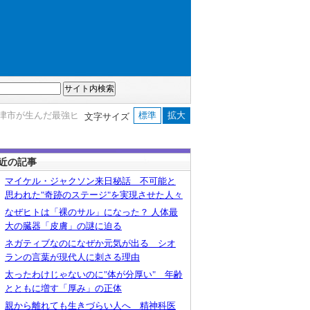
大津市が生んだ最強ヒ
標準
拡大
文字サイズ
近の記事
マイケル・ジャクソン来日秘話 不可能と
思われた"奇跡のステージ"を実現させた人々
なぜヒトは「裸のサル」になった？ 人体最
大の臓器「皮膚」の謎に迫る
ネガティブなのになぜか元気が出る シオ
ランの言葉が現代人に刺さる理由
太ったわけじゃないのに"体が分厚い" 年齢
とともに増す「厚み」の正体
親から離れても生きづらい人へ 精神科医