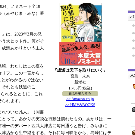
024」ノミネート全10
奈（みやじま・みな）著
バ
は、2023年3月の発
いう大ヒット作。何がそ
、成瀬あかりという主人
島崎、わたしはこの夏を
『成瀬は天下を取りにいく』
セリフ。この一言からし
人
宮島 未奈
ことがわかるのではない
新潮社
、それとも鉄道のこ
1,705円(税込)
にとられるとともに、これ
>> Amazon.co.jp
そられます。
>> HMV&BOOKS
まれついた凡人」（同書
にとって、あかりの突飛な行動は慣れたもの。あかりは、一
市唯一のデパート西武大津店に毎日通うと告げ、みゆきに
大津店から生中継をする。それに毎日映るから、島崎にはテ