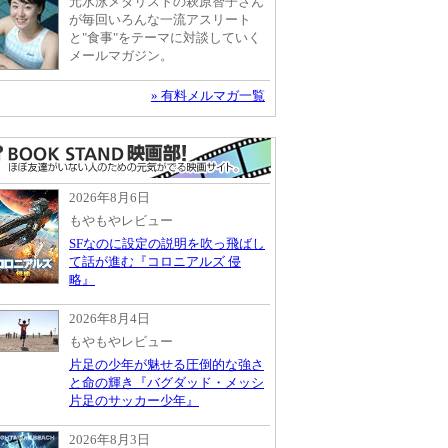
元水泳メダリストの萩原智子さん
が毎回いろんな一流アスリート
と"食事"をテーマに対談していく
メールマガジン。
» 有料メルマガ一覧
2026年8月6日
もやもやレビュー
SFなのに設定の説明を吹っ飛ばし
て話が進む『コロニアルズ 侵
略』
2026年8月4日
もやもやレビュー
片足の少年が魅せる圧倒的な強さ
と命の輝き『バグダッド・メッシ
片足のサッカー少年』
2026年8月3日