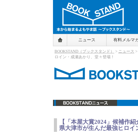
BOOKSTAND（ブックスタンド）
ニュース
有料メルマ
～本から始まるよもやま話～
BOOKSTAND（ブ
BOOKSTAND（ブックスタンド）
>
ニュース
ックスタンド）
ロイン・成瀬あかり、堂々登場！
ニュース
【「本屋大賞2024」候補作
県大津市が生んだ最強ヒロイ