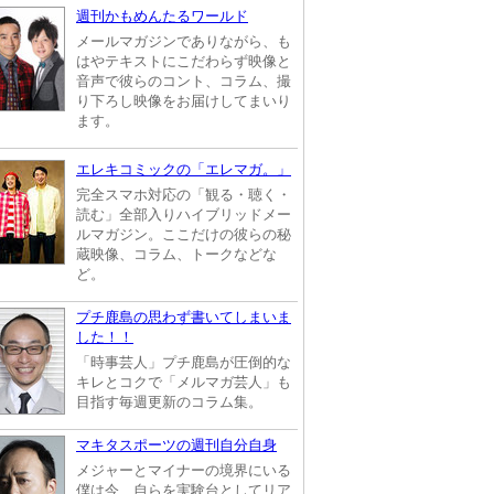
週刊かもめんたるワールド
メールマガジンでありながら、も
はやテキストにこだわらず映像と
音声で彼らのコント、コラム、撮
り下ろし映像をお届けしてまいり
ます。
エレキコミックの「エレマガ。」
完全スマホ対応の「観る・聴く・
読む」全部入りハイブリッドメー
ルマガジン。ここだけの彼らの秘
蔵映像、コラム、トークなどな
ど。
プチ鹿島の思わず書いてしまいま
した！！
「時事芸人」プチ鹿島が圧倒的な
キレとコクで「メルマガ芸人」も
目指す毎週更新のコラム集。
マキタスポーツの週刊自分自身
メジャーとマイナーの境界にいる
僕は今、自らを実験台としてリア