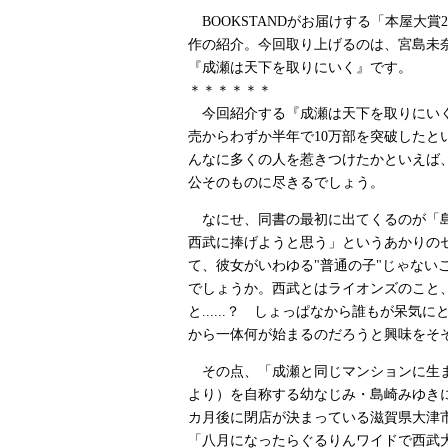
BOOKSTANDがお届けする「本屋大賞2
作の紹介。今回取り上げるのは、宮島未
『成瀬は天下を取りにいく』です。
＊＊＊＊＊＊
今回紹介する『成瀬は天下を取りにいく』
売からわずか半年で10万部を突破したと
んなに多くの人を惹きつけたかといえば
公そのものに尽きるでしょう。
なにせ、同書の最初に出てくるのが「
西武に捧げようと思う」というあかりの
て、彼女がいわゆる"普通の子"じゃない
でしょうか。西武とはライオンズのこと
と......？ しょっぱなから誰もが呆気
から一体何が始まるのだろうと興味をそ
その点、「成瀬と同じマンションに生
より）を自称する幼なじみ・島崎みゆき
カ月後に閉店が決まっている滋賀県大津
「八月になったらぐるりんワイドで西武