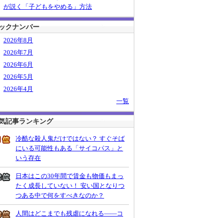
が説く「子どもをやめる」方法
ックナンバー
2026年8月
2026年7月
2026年6月
2026年5月
2026年4月
一覧
気記事ランキング
冷酷な殺人鬼だけではない？ すぐそば
にいる可能性もある「サイコパス」と
いう存在
日本はこの30年間で賃金も物価もまっ
たく成長していない！ 安い国となりつ
つある中で何をすべきなのか？
人間はどこまでも残虐になれる――コ