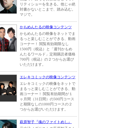
リティショーを生きる。他じゃ絶
対書かないとこまで、踏み込む。
マジで。
かもめんたるの映像コンテンツ
かもめんたるの映像をネットでま
るっと楽しむことができる、動画
コーナー！ 閲覧有効期限なし
1500円（税込）と「週刊かもめ
んたるワールド」定期購読者価格
700円（税込）の２つからお選び
いただけます。
エレキコミックの映像コンテンツ
エレキコミックの映像をネットで
まるっと楽しむことができる、動
画コーナー！ 閲覧有効期間が１
ヶ月間（31日間）の500円コース
と期限なしの1000円コースの２
つからお選びいただけます。
萩原智子『魂のファイトめし』