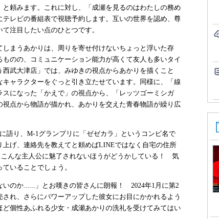
）と頼みます。これに対し、「成瀬を見るのはわたしの務め
にテレビの番組表で視聴予約します。互いの世界を認め、尊
いて注目したい点のひとつです。
しまうあかりは、周りを寄せ付けないちょっと浮いた存
るものの、コミュニケーション能力が高くて友人も多いタイ
う西武大津店」では、みゆきの視点からあかりを描くこと
なキャラクターをぐっと引き立たせています。同様に、「線
ラスになった「かえで」の視点から、「レッツゴーミシガ
の視点から物語が描かれ、あかりを交えた青春物語が繰り広
に語り、M-1グランプリに「ゼゼカラ」というコンビ名で
上げ、連絡先を教えてと頼めばLINEではなく自宅の住所
...こんな主人公に魅了されないほうがどうかしている！ 気
っていることでしょう。
......」とお嘆きの皆さんに朗報！ 2024年1月に第2
売され、さらにパワーアップした彼女にお目にかかれるよう
ほど個性あふれる少女・成瀬あかりの洗礼を受けてみてはい