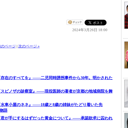
2024年3月26日 18:00
 前のページ
|
次のページ »
】『存在のすべてを』――二児同時誘拐事件から30年。明かされた
】『スピノザの診察室』――現役医師の著者が京都の地域病院を舞
『水車小屋のネネ』――18歳と8歳の姉妹がたどり着いた先
の物語
】『君が手にするはずだった黄金について』――承認欲求に囚われ