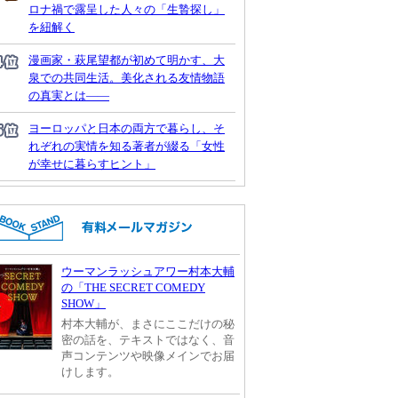
ロナ禍で露呈した人々の「生贄探し」
を紐解く
漫画家・萩尾望都が初めて明かす、大
泉での共同生活。美化される友情物語
の真実とは――
ヨーロッパと日本の両方で暮らし、そ
れぞれの実情を知る著者が綴る「女性
が幸せに暮らすヒント」
ウーマンラッシュアワー村本大輔
の「THE SECRET COMEDY
SHOW」
村本大輔が、まさにここだけの秘
密の話を、テキストではなく、音
声コンテンツや映像メインでお届
けします。