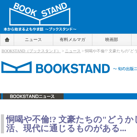
BOOKSTAND（ブックスタンド）
ニュース
有料メルマガ
映画部
～本から始まるよもやま話～
BOOKSTAND（ブ
BOOKSTAND（ブックスタンド）
>
ニュース
> 恫喝や不倫!? 文豪たちの"
ックスタンド）
ニュース
恫喝や不倫!? 文豪たちの"どうか
活、現代に通じるものがある...