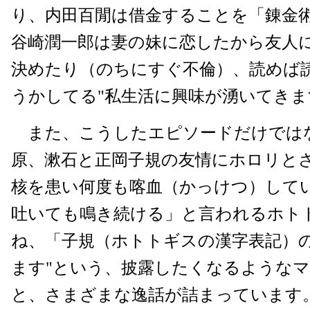
り、内田百閒は借金することを「錬金
谷崎潤一郎は妻の妹に恋したから友人
決めたり（のちにすぐ不倫）、読めば
うかしてる"私生活に興味が湧いてきま
また、こうしたエピソードだけでは
原、漱石と正岡子規の友情にホロリとさ
核を患い何度も喀血（かっけつ）して
吐いても鳴き続ける」と言われるホト
ね、「子規（ホトトギスの漢字表記）
ます"という、披露したくなるような
と、さまざまな逸話が詰まっています