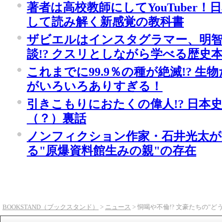
著者は高校教師にしてYouTuber
して読み解く新感覚の教科書
ザビエルはインスタグラマー、明智
談!? クスリとしながら学べる歴史
これまでに99.9％の種が絶滅!? 
がいろいろありすぎる！
引きこもりにおたくの偉人!? 日本
（？）裏話
ノンフィクション作家・石井光太が
る"原爆資料館生みの親"の存在
BOOKSTAND（ブックスタンド）
>
ニュース
> 恫喝や不倫!? 文豪たちの"