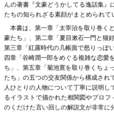
んの著書『文豪どうかしてる逸話集』
たちの知られざる素顔がまとめられて
本書は、第一章「太宰治を取り巻く
豪たち」、第二章「夏目漱石一門と猫
第三章「紅露時代の几帳面で怒りっぽ
四章「谷崎潤一郎をめぐる複雑な恋愛
ち」、第五章「菊池寛を取り巻くちょ
たち」の五つの交友関係から構成され
人ひとりの人物について丁寧に説明し
るイラストで描かれた相関図やプロフ
のくだけた言い回しの解説文が非常に