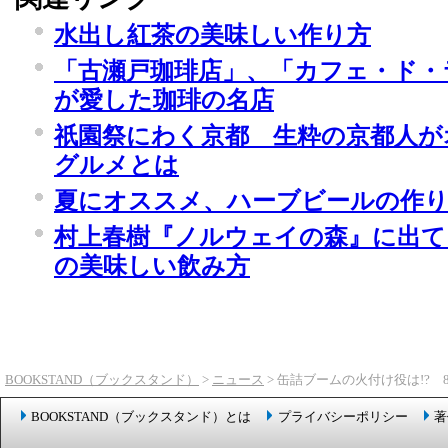
水出し紅茶の美味しい作り方
「古瀬戸珈琲店」、「カフェ・ド・
が愛した珈琲の名店
祇園祭にわく京都 生粋の京都人が
グルメとは
夏にオススメ、ハーブビールの作
村上春樹『ノルウェイの森』に出
の美味しい飲み方
BOOKSTAND（ブックスタンド）
>
ニュース
> 缶詰ブームの火付け役は!
BOOKSTAND（ブックスタンド）とは
プライバシーポリシー
著