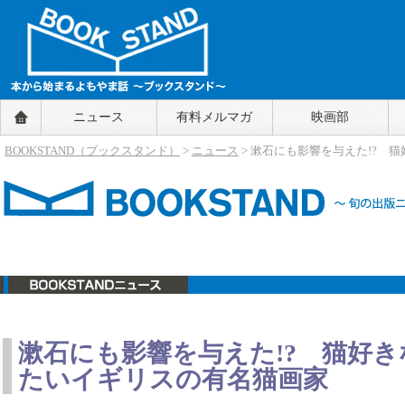
BOOKSTAND（ブックスタンド）
ニュース
有料メルマガ
映画部
～本から始まるよもやま話～
BOOKSTAND（ブ
BOOKSTAND（ブックスタンド）
>
ニュース
> 漱石にも影響を与えた!?
ックスタンド）
ニュース
漱石にも影響を与えた!? 猫好
たいイギリスの有名猫画家