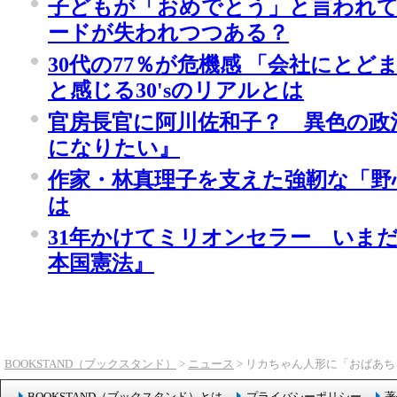
子どもが「おめでとう」と言われ
ードが失われつつある？
30代の77％が危機感 「会社にと
と感じる30'sのリアルとは
官房長官に阿川佐和子？ 異色の政
になりたい』
作家・林真理子を支えた強靭な「野
は
31年かけてミリオンセラー いま
本国憲法』
BOOKSTAND（ブックスタンド）
>
ニュース
> リカちゃん人形に「おばあ
BOOKSTAND（ブックスタンド）とは
プライバシーポリシー
著