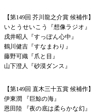
【第149回 芥川龍之介賞 候補作】
いとうせいこう『想像ラジオ』
戌井昭人『すっぽん心中』
鶴川健吉『すなまわり』
藤野可織『爪と目』
山下澄人『砂漠ダンス』
【第149回 直木三十五賞 候補作】
伊東潤 『巨鯨の海』
恩田陸 『夜の底は柔らかな幻』