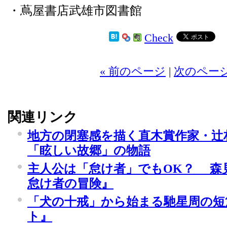
・蔦屋書店武雄市図書館
Check
2
« 前のページ
|
次のページ
関連リンク
地方の閉塞感を描く直木賞作家・辻
「眩しい故郷」の物語
主人公は「怠け者」でもOK？ 森
怠け者の冒険』
「犬の十戒」から始まる馳星周の短
ト』