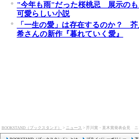
"今年も雨"だった桜桃忌 展示の
可愛らしい小説
「一生の愛」は存在するのか？ 芥
希さんの新作『暮れていく愛』
BOOKSTAND（ブックスタンド）
>
ニュース
> 芥川賞・直木賞発表会見 