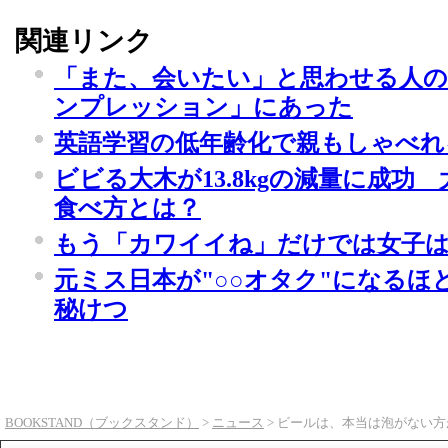
関連リンク
「また、会いたい」と思わせる人の
ンプレッション」にあった
英語学習の低年齢化で親もしゃべれ
ビビる大木が13.8kgの減量に成功
食べ方とは？
もう「カワイイね」だけでは女子
元ミス日本が"○○オタク"になるほ
秘けつ
BOOKSTAND（ブックスタンド）
>
ニュース
> ビールは、本当は泡がない