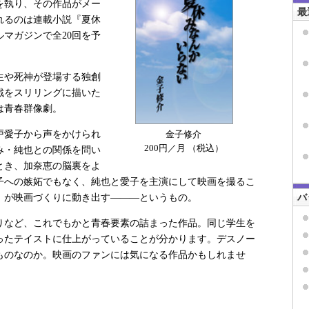
を執り、その作品がメー
最
れるのは連載小説『夏休
マガジンで全20回を予
生や死神が登場する独創
戦をスリリングに描いた
は青春群像劇。
戸愛子から声をかけられ
金子修介
200円／月 （税込）
み・純也との関係を問い
とき、加奈恵の脳裏をよ
子への嫉妬でもなく、純也と愛子を主演にして映画を撮るこ
バ
」が映画づくりに動き出す―――というもの。
など、これでもかと青春要素の詰まった作品。同じ学生を
ったテイストに仕上がっていることが分かります。デスノー
ものなのか。映画のファンには気になる作品かもしれませ