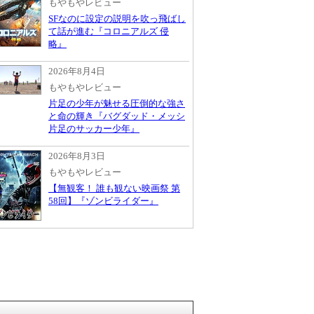
もやもやレビュー
SFなのに設定の説明を吹っ飛ばし
て話が進む『コロニアルズ 侵
略』
2026年8月4日
もやもやレビュー
片足の少年が魅せる圧倒的な強さ
と命の輝き『バグダッド・メッシ
片足のサッカー少年』
2026年8月3日
もやもやレビュー
【無観客！ 誰も観ない映画祭 第
58回】『ゾンビライダー』