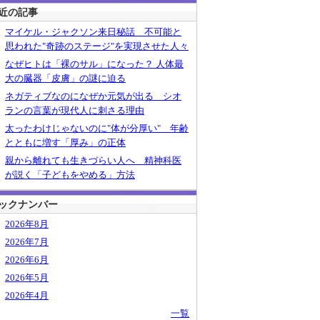
近の記事
マイケル・ジャクソン来日秘話 不可能と
思われた"奇跡のステージ"を実現させた人々
なぜヒトは「裸のサル」になった？ 人体最
大の臓器「皮膚」の謎に迫る
ネガティブなのになぜか元気が出る シオ
ランの言葉が現代人に刺さる理由
太ったわけじゃないのに"体が分厚い" 年齢
とともに増す「厚み」の正体
親から離れても生きづらい人へ 精神科医
が説く「子どもをやめる」方法
ックナンバー
2026年8月
2026年7月
2026年6月
2026年5月
2026年4月
一覧