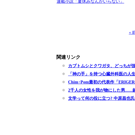
連載小説「夏休みなんかいらない」
«
関連リンク
カブトムシとクワガタ、どっちが
「神の手」を持つ心臓外科医の人
Chim↑Pom最初の代表作「ERI
2千人の女性を我が物にした男....
文学って何の役に立つ? 中原昌也