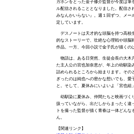
ガホンをとった金子修介監督が今度は筆
ル配信されることとなりました。配信さ
みなんかいらない』。週１回ずつ、メール
定しています。
デスノートは天才的な頭脳を持つ高校
的なストーリーで、壮絶な心理戦や頭脳
作品。一方、今回小説で金子氏が描くの
物語は、ある日突然、生徒会長の大木
た主人公の宮也加奈恵が、年上の幼馴染
詰められるところから始まります。その
ぎったのは純也への密かな想いでも、愛
と。そして、夏休みにいよいよ「宮也組
幼馴染に夏休み、仲間たちと映画づくり
扱っていながら、出だしからまったく違
トを撮った監督が描く青春は一体どんな
ん。
【関連リンク】