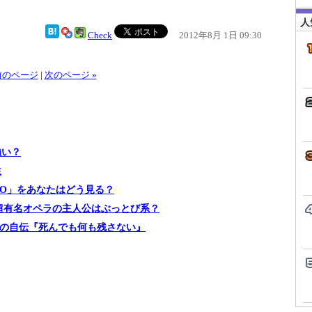
人
Check
2012年8月 1日 09:30
 前のページ
|
次のページ »
強い？
生
GERO」をあなたはどう見る？
..超有名オペラの主人公はぶっとび系？
氏の自伝『死んでも何も残さない』