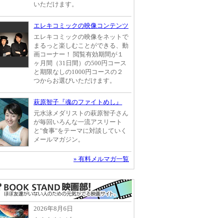
いただけます。
エレキコミックの映像コンテンツ
エレキコミックの映像をネットで
まるっと楽しむことができる、動
画コーナー！ 閲覧有効期間が１
ヶ月間（31日間）の500円コース
と期限なしの1000円コースの２
つからお選びいただけます。
萩原智子『魂のファイトめし』
元水泳メダリストの萩原智子さん
が毎回いろんな一流アスリート
と"食事"をテーマに対談していく
メールマガジン。
» 有料メルマガ一覧
2026年8月6日