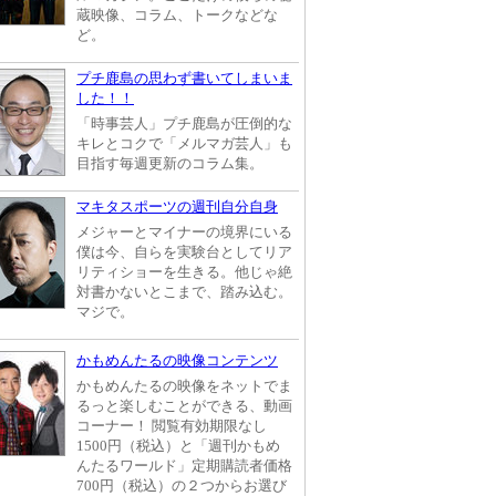
蔵映像、コラム、トークなどな
ど。
プチ鹿島の思わず書いてしまいま
した！！
「時事芸人」プチ鹿島が圧倒的な
キレとコクで「メルマガ芸人」も
目指す毎週更新のコラム集。
マキタスポーツの週刊自分自身
メジャーとマイナーの境界にいる
僕は今、自らを実験台としてリア
リティショーを生きる。他じゃ絶
対書かないとこまで、踏み込む。
マジで。
かもめんたるの映像コンテンツ
かもめんたるの映像をネットでま
るっと楽しむことができる、動画
コーナー！ 閲覧有効期限なし
1500円（税込）と「週刊かもめ
んたるワールド」定期購読者価格
700円（税込）の２つからお選び