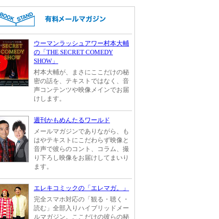
ウーマンラッシュアワー村本大輔
の「THE SECRET COMEDY
SHOW」
村本大輔が、まさにここだけの秘
密の話を、テキストではなく、音
声コンテンツや映像メインでお届
けします。
週刊かもめんたるワールド
メールマガジンでありながら、も
はやテキストにこだわらず映像と
音声で彼らのコント、コラム、撮
り下ろし映像をお届けしてまいり
ます。
エレキコミックの「エレマガ。」
完全スマホ対応の「観る・聴く・
読む」全部入りハイブリッドメー
ルマガジン。ここだけの彼らの秘