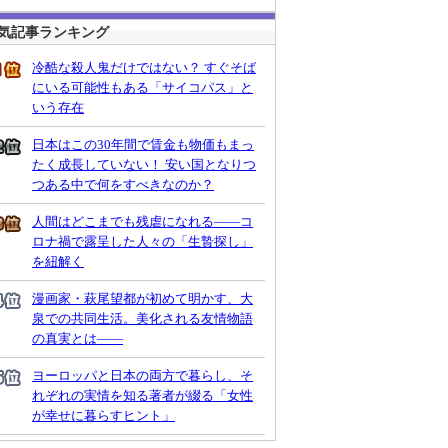
気記事ランキング
冷酷な殺人鬼だけではない？ すぐそば
にいる可能性もある「サイコパス」と
いう存在
日本はこの30年間で賃金も物価もまっ
たく成長していない！ 安い国となりつ
つある中で何をすべきなのか？
人間はどこまでも残虐になれる――コ
ロナ禍で露呈した人々の「生贄探し」
を紐解く
漫画家・萩尾望都が初めて明かす、大
泉での共同生活。美化される友情物語
の真実とは――
ヨーロッパと日本の両方で暮らし、そ
れぞれの実情を知る著者が綴る「女性
が幸せに暮らすヒント」